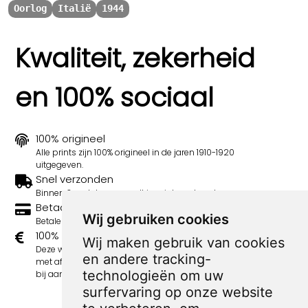
Oorlog
Italië
1944
Kwaliteit, zekerheid
en 100% sociaal
100% origineel
Alle prints zijn 100% origineel in de jaren 1910-1920
uitgegeven.
Snel verzonden
Binnen 3 werkdagen wordt je print verstuurd.
Betaal veilig en eenvoudig
Wij gebruiken cookies
Betalen kan met iDeal, Credit Card en Paypal.
100% sociaal
Wij maken gebruik van cookies
Deze webshop wordt volledig gerund door jongens
en andere tracking-
met afstand tot de arbeidsmarkt. Je bestelling draagt
technologieën om uw
bij aan hun welzijn en toekomstplannen!
surfervaring op onze website