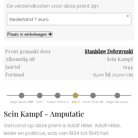
De verzendkosten voor deze prent zijn:
Nederland 7 euro
Plaats in winkelwagen
Prent gemaakt door
Stanislaw Dobrzynski
Afkomstig uit
Sein Kampf
Jaartal
1944
Formaat
15,00 bij 20,00 cm
Begin jaren 1900
WW I
Tussen WWI & II
WW II
Jaren 70 en 80
Begin 21e eeuw
Sein Kampf - Amputatie
Getoond op deze prent is Adolf Hitler. Adolf Hitler,
leider en politicus, was van 1934 tot 1945 het