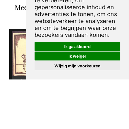
te verbeteren, om
Meer spotprenten van Stanislaw
gepersonaliseerde inhoud en
advertenties te tonen, om ons
Dobrzynski
websiteverkeer te analyseren
en om te begrijpen waar onze
bezoekers vandaan komen.
Ik ga akkoord
Ik weiger
Wijzig mijn voorkeuren
Sein Kampf -
Anti Duitse
Napoleon
spotprent -
Uitverkocht
Diner
€ 20,00
stanislaw dobrzynski
1944
stanislaw dobrzynski
1944