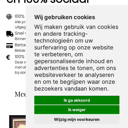
100% origineel
Wij gebruiken cookies
Alle prints zijn 100% origineel in de jaren 1910-1920
Wij maken gebruik van cookies
uitgegeven.
Snel verzonden
en andere tracking-
Binnen 3 werkdagen wordt je print verstuurd.
technologieën om uw
Betaal veilig en eenvoudig
surfervaring op onze website
Betalen kan met iDeal, Credit Card en Paypal.
te verbeteren, om
100% sociaal
gepersonaliseerde inhoud en
Deze webshop wordt volledig gerund door jongens
advertenties te tonen, om ons
met afstand tot de arbeidsmarkt. Je bestelling draagt
bij aan hun welzijn en toekomstplannen!
websiteverkeer te analyseren
en om te begrijpen waar onze
bezoekers vandaan komen.
Meer spotprenten van Stanislaw
Ik ga akkoord
Dobrzynski
Ik weiger
Wijzig mijn voorkeuren