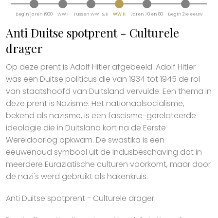
Begin jaren 1900
WW I
Tussen WWI & II
WW II
Jaren 70 en 80
Begin 21e eeuw
Anti Duitse spotprent - Culturele
drager
Op deze prent is Adolf Hitler afgebeeld. Adolf Hitler
was een Duitse politicus die van 1934 tot 1945 de rol
van staatshoofd van Duitsland vervulde. Een thema in
deze prent is Nazisme. Het nationaalsocialisme,
bekend als nazisme, is een fascisme-gerelateerde
ideologie die in Duitsland kort na de Eerste
Wereldoorlog opkwam. De swastika is een
eeuwenoud symbool uit de Indusbeschaving dat in
meerdere Euraziatische culturen voorkomt, maar door
de nazi's werd gebruikt als hakenkruis.
Anti Duitse spotprent - Culturele drager.