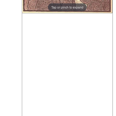
Tap or pinch to expand