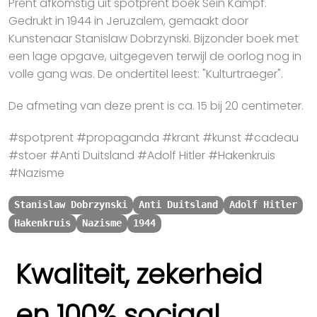
Prent afkomstig uit spotprent boek Sein Kampf.
Gedrukt in 1944 in Jeruzalem, gemaakt door
Kunstenaar Stanislaw Dobrzynski. Bijzonder boek met
een lage opgave, uitgegeven terwijl de oorlog nog in
volle gang was. De ondertitel leest: "Kulturtraeger".
De afmeting van deze prent is ca. 15 bij 20 centimeter.
#spotprent #propaganda #krant #kunst #cadeau
#stoer #Anti Duitsland #Adolf Hitler #Hakenkruis
#Nazisme
Stanislaw Dobrzynski
Anti Duitsland
Adolf Hitler
Hakenkruis
Nazisme
1944
Kwaliteit, zekerheid
en 100% sociaal