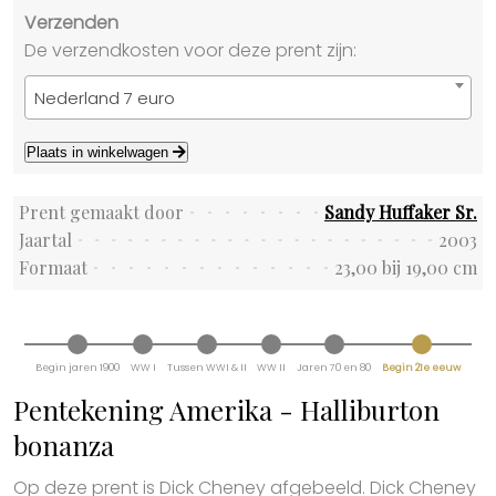
Verzenden
De verzendkosten voor deze prent zijn:
Nederland 7 euro
Plaats in winkelwagen
Prent gemaakt door
Sandy Huffaker Sr.
Jaartal
2003
Formaat
23,00 bij 19,00 cm
Begin jaren 1900
WW I
Tussen WWI & II
WW II
Jaren 70 en 80
Begin 21e eeuw
Pentekening Amerika - Halliburton
bonanza
Op deze prent is Dick Cheney afgebeeld. Dick Cheney