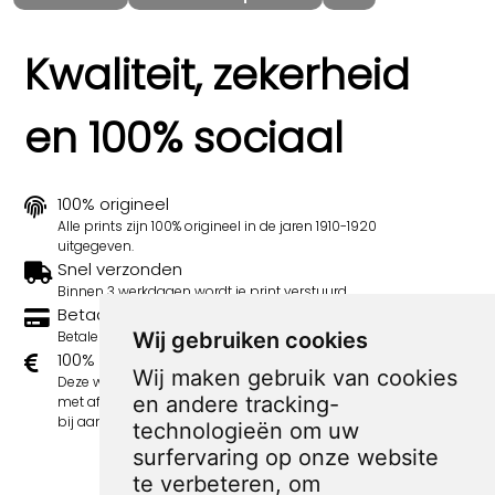
Kwaliteit, zekerheid
en 100% sociaal
100% origineel
Alle prints zijn 100% origineel in de jaren 1910-1920
uitgegeven.
Snel verzonden
Binnen 3 werkdagen wordt je print verstuurd.
Betaal veilig en eenvoudig
Betalen kan met iDeal, Credit Card en Paypal.
Wij gebruiken cookies
100% sociaal
Wij maken gebruik van cookies
Deze webshop wordt volledig gerund door jongens
en andere tracking-
met afstand tot de arbeidsmarkt. Je bestelling draagt
bij aan hun welzijn en toekomstplannen!
technologieën om uw
surfervaring op onze website
te verbeteren, om