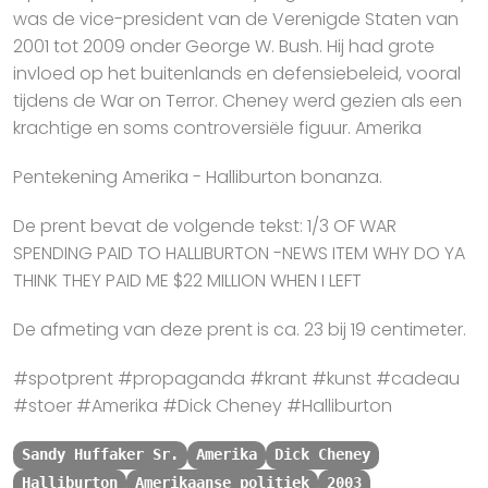
was de vice-president van de Verenigde Staten van
2001 tot 2009 onder George W. Bush. Hij had grote
invloed op het buitenlands en defensiebeleid, vooral
tijdens de War on Terror. Cheney werd gezien als een
krachtige en soms controversiële figuur. Amerika
Pentekening Amerika - Halliburton bonanza.
De prent bevat de volgende tekst: 1/3 OF WAR
SPENDING PAID TO HALLIBURTON -NEWS ITEM WHY DO YA
THINK THEY PAID ME $22 MILLION WHEN I LEFT
De afmeting van deze prent is ca. 23 bij 19 centimeter.
#spotprent #propaganda #krant #kunst #cadeau
#stoer #Amerika #Dick Cheney #Halliburton
Sandy Huffaker Sr.
Amerika
Dick Cheney
Halliburton
Amerikaanse politiek
2003