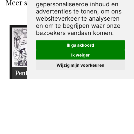
Meer spotprenten van Sandy Huffaker
gepersonaliseerde inhoud en
Sr.
advertenties te tonen, om ons
websiteverkeer te analyseren
en om te begrijpen waar onze
bezoekers vandaan komen.
Ik ga akkoord
Ik weiger
Wijzig mijn voorkeuren
Pentekening
Pentekening
Amerika -
Amerika - Ralph
Hervorming van
Nader
de
€ 30,00
campagnefinanciering
€ 30,00
sandy huffaker sr.
2004
sandy huffaker sr.
2003