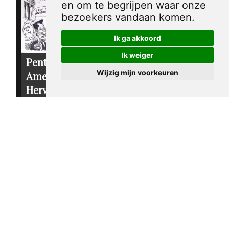
en om te begrijpen waar onze
bezoekers vandaan komen.
Ik ga akkoord
Ik weiger
Pentekening
Pentekening
Wijzig mijn voorkeuren
Amerika -
Amerika - Ralph
Hervorming van
Nader
de
€ 30,00
campagnefinanciering
€ 30,00
sandy huffaker sr.
2004
sandy huffaker sr.
2003