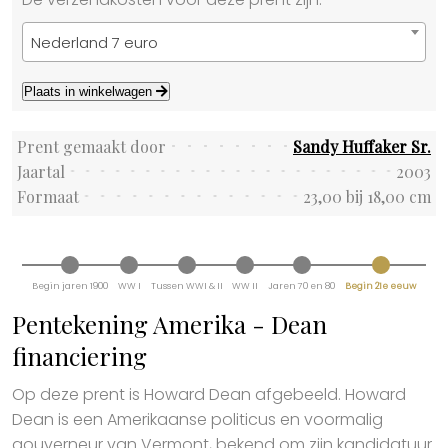
Nederland 7 euro
Plaats in winkelwagen
Prent gemaakt door
Sandy Huffaker Sr.
Jaartal
2003
Formaat
23,00 bij 18,00 cm
Begin jaren 1900
WW I
Tussen WWI & II
WW II
Jaren 70 en 80
Begin 21e eeuw
Pentekening Amerika - Dean
financiering
Op deze prent is Howard Dean afgebeeld. Howard
Dean is een Amerikaanse politicus en voormalig
gouverneur van Vermont, bekend om zijn kandidatuur