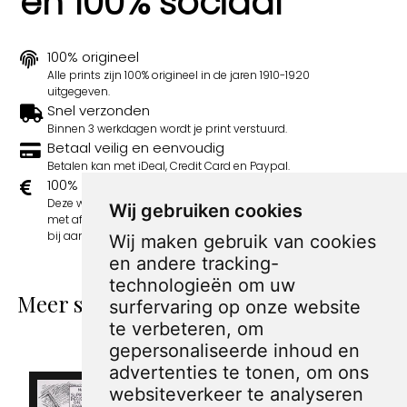
en 100% sociaal
100% origineel
Alle prints zijn 100% origineel in de jaren 1910-1920
uitgegeven.
Snel verzonden
Binnen 3 werkdagen wordt je print verstuurd.
Betaal veilig en eenvoudig
Betalen kan met iDeal, Credit Card en Paypal.
100% sociaal
Deze webshop wordt volledig gerund door jongens
Wij gebruiken cookies
met afstand tot de arbeidsmarkt. Je bestelling draagt
bij aan hun welzijn en toekomstplannen!
Wij maken gebruik van cookies
en andere tracking-
technologieën om uw
Meer spotprenten van Sandy Huffaker
surfervaring op onze website
Sr.
te verbeteren, om
gepersonaliseerde inhoud en
advertenties te tonen, om ons
websiteverkeer te analyseren