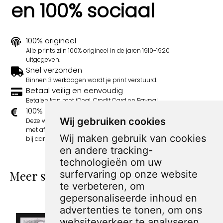
en 100% sociaal
100% origineel
Alle prints zijn 100% origineel in de jaren 1910-1920
uitgegeven.
Snel verzonden
Binnen 3 werkdagen wordt je print verstuurd.
Betaal veilig en eenvoudig
Betalen kan met iDeal, Credit Card en Paypal.
100% sociaal
Wij gebruiken cookies
Deze webshop wordt volledig gerund door jongens
met afstand tot de arbeidsmarkt. Je bestelling draagt
Wij maken gebruik van cookies
bij aan hun welzijn en toekomstplannen!
en andere tracking-
technologieën om uw
Meer spotprenten van Sandy Huffaker
surfervaring op onze website
te verbeteren, om
Sr.
gepersonaliseerde inhoud en
advertenties te tonen, om ons
websiteverkeer te analyseren