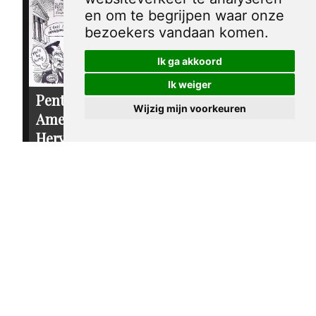
en om te begrijpen waar onze
bezoekers vandaan komen.
Ik ga akkoord
Ik weiger
Pentekening
Pentekening
Wijzig mijn voorkeuren
Amerika -
Amerika - Ralph
Hervorming van
Nader
de
€ 30,00
campagnefinanciering
€ 30,00
sandy huffaker sr.
2004
sandy huffaker sr.
2003