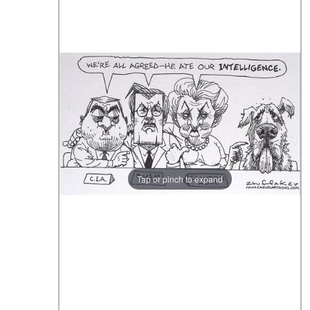
Tap or pinch to expand