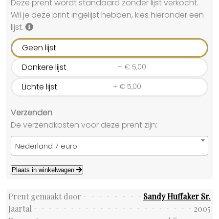
Deze prent wordt standaard zonder lijst verkocht.
Wil je deze print ingelijst hebben, kies hieronder een
lijst.
Geen lijst
Donkere lijst
+
€
5,00
Lichte lijst
+
€
5,00
Verzenden
De verzendkosten voor deze prent zijn:
Nederland 7 euro
Plaats in winkelwagen
Prent gemaakt door
Sandy Huffaker Sr.
Jaartal
2005