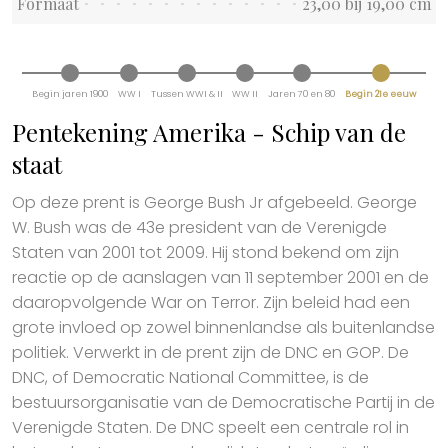
Formaat
23,00 bij 19,00 cm
Begin jaren 1900
WW I
Tussen WWI & II
WW II
Jaren 70 en 80
Begin 21e eeuw
Pentekening Amerika - Schip van de
staat
Op deze prent is George Bush Jr afgebeeld. George
W. Bush was de 43e president van de Verenigde
Staten van 2001 tot 2009. Hij stond bekend om zijn
reactie op de aanslagen van 11 september 2001 en de
daaropvolgende War on Terror. Zijn beleid had een
grote invloed op zowel binnenlandse als buitenlandse
politiek. Verwerkt in de prent zijn de DNC en GOP. De
DNC, of Democratic National Committee, is de
bestuursorganisatie van de Democratische Partij in de
Verenigde Staten. De DNC speelt een centrale rol in