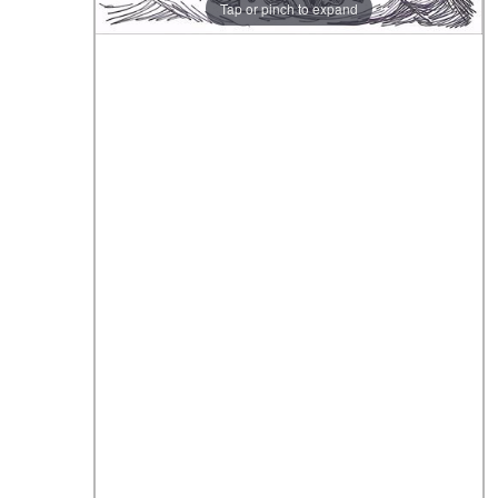
Tap or pinch to expand