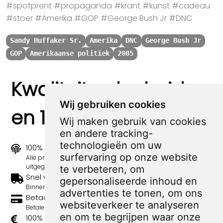
#spotprent #propaganda #krant #kunst #cadeau
#stoer #Amerika #GOP #George Bush Jr #DNC
Sandy Huffaker Sr.
Amerika
DNC
George Bush Jr
GOP
Amerikaanse politiek
2005
Kwaliteit, zekerheid
Wij gebruiken cookies
en 100% sociaal
Wij maken gebruik van cookies
en andere tracking-
technologieën om uw
100% origineel
surfervaring op onze website
Alle prints zijn 100% origineel in de jaren 1910-1920
uitgegeven.
te verbeteren, om
Snel verzonden
gepersonaliseerde inhoud en
Binnen 3 werkdagen wordt je print verstuurd.
advertenties te tonen, om ons
Betaal veilig en eenvoudig
websiteverkeer te analyseren
Betalen kan met iDeal, Credit Card en Paypal.
en om te begrijpen waar onze
100% sociaal