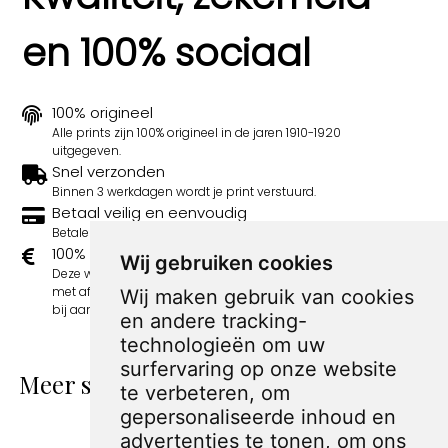
en 100% sociaal
100% origineel
Alle prints zijn 100% origineel in de jaren 1910-1920
uitgegeven.
Snel verzonden
Binnen 3 werkdagen wordt je print verstuurd.
Betaal veilig en eenvoudig
Betalen kan met iDeal, Credit Card en Paypal.
100% sociaal
Wij gebruiken cookies
Deze webshop wordt volledig gerund door jongens
met afstand tot de arbeidsmarkt. Je bestelling draagt
Wij maken gebruik van cookies
bij aan hun welzijn en toekomstplannen!
en andere tracking-
technologieën om uw
surfervaring op onze website
Meer spotprenten van Sandy Huffaker
te verbeteren, om
Sr.
gepersonaliseerde inhoud en
advertenties te tonen, om ons