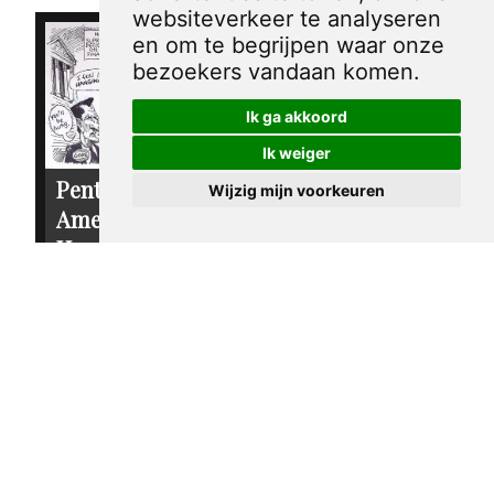
websiteverkeer te analyseren
en om te begrijpen waar onze
bezoekers vandaan komen.
Ik ga akkoord
Ik weiger
Pentekening
Wijzig mijn voorkeuren
Pentekening
Amerika -
Amerika - Ralph
Hervorming van
Nader
de
€ 30,00
campagnefinanciering
€ 30,00
sandy huffaker sr.
2004
sandy huffaker sr.
2003