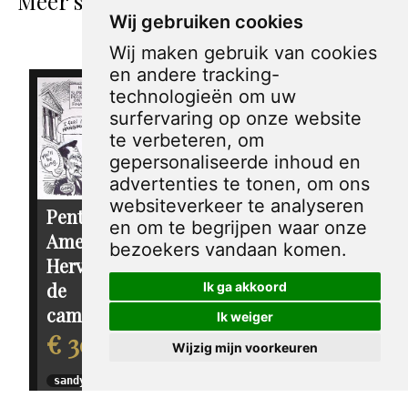
Meer spotprenten van Sandy Huffaker
Wij gebruiken cookies
Sr.
Wij maken gebruik van cookies
en andere tracking-
technologieën om uw
surfervaring op onze website
te verbeteren, om
gepersonaliseerde inhoud en
advertenties te tonen, om ons
websiteverkeer te analyseren
Pentekening
Pentekening
en om te begrijpen waar onze
Amerika -
Amerika - Ralph
bezoekers vandaan komen.
Hervorming van
Nader
de
Ik ga akkoord
€ 30,00
campagnefinanciering
Ik weiger
€ 30,00
sandy huffaker sr.
Wijzig mijn voorkeuren
2004
sandy huffaker sr.
2003