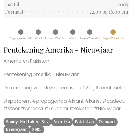
Jaartal
2005
Formaat
22,00 bij 16,00 cm
Begin jaren 1900
WW I
Tussen WWI & II
WW II
Jaren 70 en 80
Begin 21e eeuw
Pentekening Amerika - Nieuwjaar
Amerika en Pakistan
Pentekening Amerika - Nieuwjaar.
De afmeting van deze prent is ca. 22 bij 16 centimeter.
#spotprent #propaganda #krant #kunst #cadeau
#stoer #Amerika #Tsunami #Pakistan #Nieuwjaar
Sandy Huffaker Sr.
Amerika
Pakistan
Tsunami
Nieuwjaar
2005