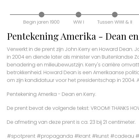
Begin jaren 1900
WW I
Tussen WWI & II
Pentekening Amerika - Dean en
Verwerkt in de prent zijn John Kerry en Howard Dean.
in 2004 en diende later als minister van Buitenlandse Z
benadering en milieubewustzijn. Kerry's carrière omvatt
betrokkenheid. Howard Dean is een Amerikaanse polit
om zijn kandidatuur voor het presidentschap in 2004. 
Pentekening Amerika - Dean en Kerry.
De prent bevat de volgende tekst: VROOM! THANKS H
De afmeting van deze prent is ca. 23 bij 21 centimeter.
#spotprent #propaganda #krant #kunst #cadeau #