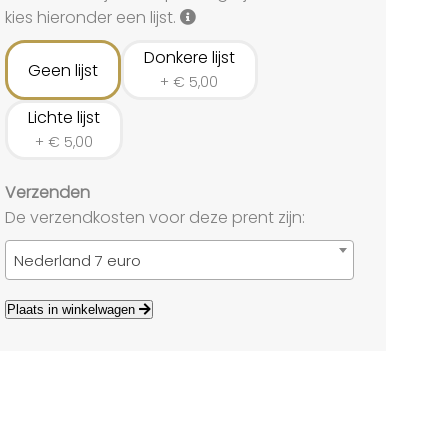
land
kies hieronder een lijst.
echten
Donkere lijst
Geen lijst
+
€
5,00
Lichte lijst
+
€
5,00
Verzenden
De verzendkosten voor deze prent zijn:
Nederland 7 euro
Plaats in winkelwagen