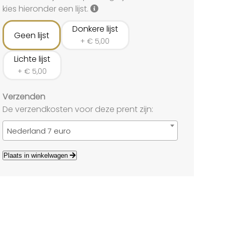
land
kies hieronder een lijst.
echten
Donkere lijst
Geen lijst
+
€
5,00
Lichte lijst
+
€
5,00
Verzenden
De verzendkosten voor deze prent zijn:
Nederland 7 euro
Plaats in winkelwagen