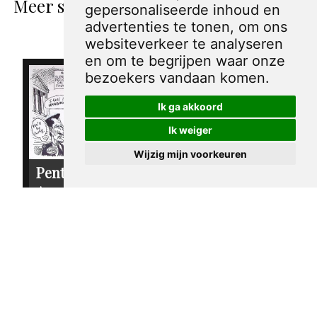
Meer spotprenten van Sandy Huffaker
gepersonaliseerde inhoud en
Sr.
advertenties te tonen, om ons
websiteverkeer te analyseren
en om te begrijpen waar onze
bezoekers vandaan komen.
Ik ga akkoord
Ik weiger
Wijzig mijn voorkeuren
Pentekening
Pentekening
Amerika -
Amerika - Ralph
Hervorming van
Nader
de
€ 30,00
campagnefinanciering
€ 30,00
sandy huffaker sr.
2004
sandy huffaker sr.
2003