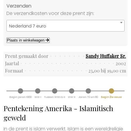
Verzenden
De verzendkosten voor deze prent zijn:
Nederland 7 euro
Plaats in winkelwagen
Prent gemaakt door
Sandy Huffaker Sr.
Jaartal
2002
Formaat
23,00 bij 19,00 cm
Begin jaren 1900
WW I
Tussen WWI & II
WW II
Jaren 70 en 80
Begin 21e eeuw
Pentekening Amerika - Islamitisch
geweld
In de prent is islam verwerkt. Islam is een wereldreligie