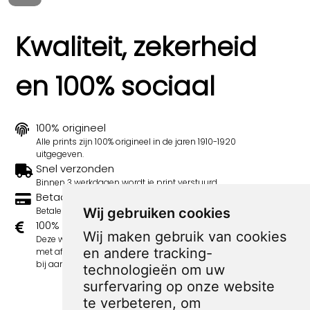
Kwaliteit, zekerheid
en 100% sociaal
100% origineel
Alle prints zijn 100% origineel in de jaren 1910-1920
uitgegeven.
Snel verzonden
Binnen 3 werkdagen wordt je print verstuurd.
Betaal veilig en eenvoudig
Betalen kan met iDeal, Credit Card en Paypal.
Wij gebruiken cookies
100% sociaal
Wij maken gebruik van cookies
Deze webshop wordt volledig gerund door jongens
en andere tracking-
met afstand tot de arbeidsmarkt. Je bestelling draagt
bij aan hun welzijn en toekomstplannen!
technologieën om uw
surfervaring op onze website
te verbeteren, om