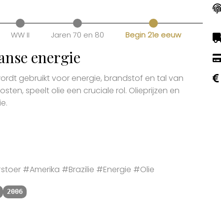
WW II
Jaren 70 en 80
Begin 21e eeuw
anse energie
wordt gebruikt voor energie, brandstof en tal van
ten, speelt olie een cruciale rol. Olieprijzen en
e.
oer #Amerika #Brazilie #Energie #Olie
2006