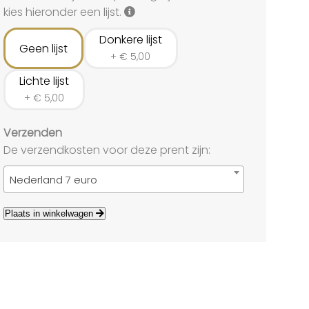
land
kies hieronder een lijst.
echten
Donkere lijst
Geen lijst
+
€
5,00
Lichte lijst
+
€
5,00
Verzenden
De verzendkosten voor deze prent zijn:
Nederland 7 euro
Plaats in winkelwagen