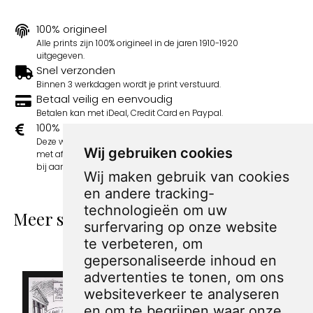
100% origineel
Alle prints zijn 100% origineel in de jaren 1910-1920
uitgegeven.
Snel verzonden
Binnen 3 werkdagen wordt je print verstuurd.
Betaal veilig en eenvoudig
Betalen kan met iDeal, Credit Card en Paypal.
100% sociaal
Deze webshop wordt volledig gerund door jongens
Wij gebruiken cookies
met afstand tot de arbeidsmarkt. Je bestelling draagt
bij aan hun welzijn en toekomstplannen!
Wij maken gebruik van cookies
en andere tracking-
technologieën om uw
Meer spotprenten van Sandy Huffaker
surfervaring op onze website
Sr.
te verbeteren, om
gepersonaliseerde inhoud en
advertenties te tonen, om ons
websiteverkeer te analyseren
en om te begrijpen waar onze