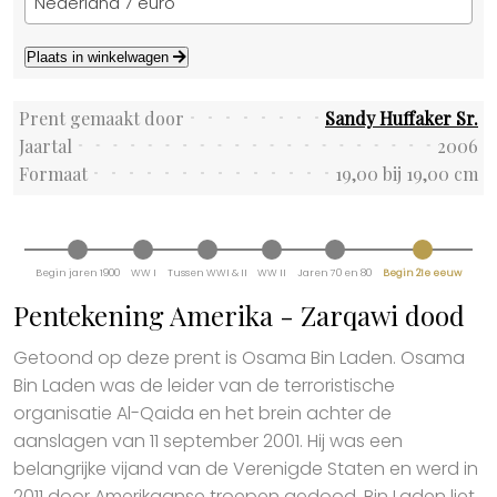
Nederland 7 euro
Plaats in winkelwagen
Prent gemaakt door
Sandy Huffaker Sr.
Jaartal
2006
Formaat
19,00 bij 19,00 cm
Begin jaren 1900
WW I
Tussen WWI & II
WW II
Jaren 70 en 80
Begin 21e eeuw
Pentekening Amerika - Zarqawi dood
Getoond op deze prent is Osama Bin Laden. Osama
Bin Laden was de leider van de terroristische
organisatie Al-Qaida en het brein achter de
aanslagen van 11 september 2001. Hij was een
belangrijke vijand van de Verenigde Staten en werd in
2011 door Amerikaanse troepen gedood. Bin Laden liet