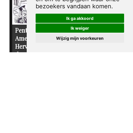
bezoekers vandaan komen.
Ik ga akkoord
Ik weiger
Pentekening
Pentekening
Amerika -
Wijzig mijn voorkeuren
Amerika - Ralph
Hervorming van
Nader
de
€ 30,00
campagnefinanciering
€ 30,00
sandy huffaker sr.
2004
sandy huffaker sr.
2003
Pentekening