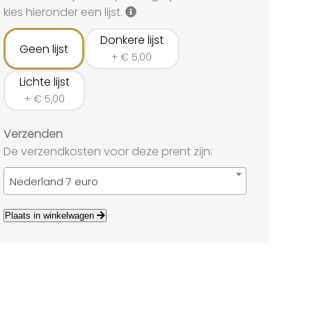
land
kies hieronder een lijst.
echten
Donkere lijst
Geen lijst
+
€
5,00
Lichte lijst
+
€
5,00
Verzenden
De verzendkosten voor deze prent zijn:
Nederland 7 euro
Plaats in winkelwagen