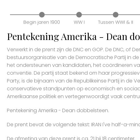
Begin jaren 1900
WW I
Tussen WWI & II
Pentekening Amerika - Dean do
Verwerkt in de prent zijn de DNC en GOP. De DNC, of D
bestuursorganisatie van de Democratische Partij in de 
het ondersteunen van kandidaten, het coördineren van
conventie. De partij staat bekend om haar progressiev
Party, is de bijnaam van de Republikeinse Partij in de 
conservatieve standpunten op economisch en sociaal
Amerikaanse politiek en vertegenwoordigt vaak centrum
Pentekening Amerika - Dean dobbelsteen.
De prent bevat de volgende tekst: IRAN I've half-a-mind 
De afmeting van deze prent is ca. 21 bij 18 centimeter.