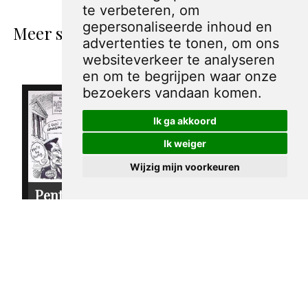
te verbeteren, om
gepersonaliseerde inhoud en
Meer spotprenten van Sandy Huffaker
advertenties te tonen, om ons
Sr.
websiteverkeer te analyseren
en om te begrijpen waar onze
bezoekers vandaan komen.
Ik ga akkoord
Ik weiger
Wijzig mijn voorkeuren
Pentekening
Pentekening
Amerika -
Amerika - Ralph
Hervorming van
Nader
de
€ 30,00
campagnefinanciering
€ 30,00
sandy huffaker sr.
2004