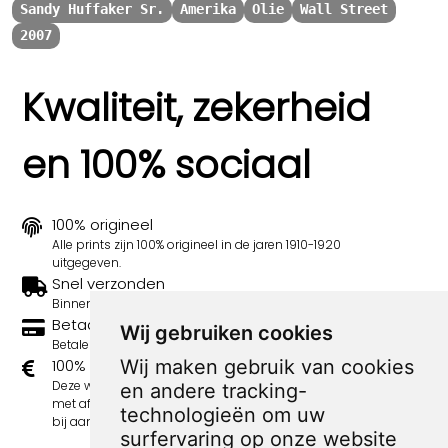
Sandy Huffaker Sr.
Amerika
Olie
Wall Street
2007
Kwaliteit, zekerheid
en 100% sociaal
100% origineel
Alle prints zijn 100% origineel in de jaren 1910-1920
uitgegeven.
Snel verzonden
Binnen 3 werkdagen wordt je print verstuurd.
Betaal veilig en eenvoudig
Wij gebruiken cookies
Betalen kan met iDeal, Credit Card en Paypal.
100% sociaal
Wij maken gebruik van cookies
Deze webshop wordt volledig gerund door jongens
en andere tracking-
met afstand tot de arbeidsmarkt. Je bestelling draagt
technologieën om uw
bij aan hun welzijn en toekomstplannen!
surfervaring op onze website