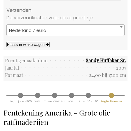
Verzenden
De verzendkosten voor deze prent zijn:
Nederland 7 euro
Plaats in winkelwagen
Prent gemaakt door
Sandy Huffaker Sr.
Jaartal
2007
Formaat
24,00 bij 17,00 cm
Begin jaren 1900
WW I
Tussen WWI & II
WW II
Jaren 70 en 80
Begin 21e eeuw
Pentekening Amerika - Grote olie
raffinaderijen