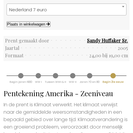
Nederland 7 euro
Plaats in winkelwagen
Prent gemaakt door
Sandy Huffaker Sr.
Jaartal
2005
Formaat
24,00 bij 19,00 cm
Begin jaren 1900
WW I
Tussen WWI & II
WW II
Jaren 70 en 80
Begin 21e eeuw
Pentekening Amerika - Zeeniveau
In de prent is Klimaat verwerkt. Het klimaat verwijst
naar de gemiddelde weersomstandigheden in een
bepaald gebied over lange tijd. Klimaatverandering is
een groeiend probleem, veroorzaakt door menselijk