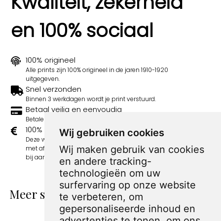
Kwaliteit, zekerheid
en 100% sociaal
100% origineel
Alle prints zijn 100% origineel in de jaren 1910-1920
uitgegeven.
Snel verzonden
Binnen 3 werkdagen wordt je print verstuurd.
Betaal veilig en eenvoudig
Betalen kan met iDeal, Credit Card en Paypal.
100% sociaal
Wij gebruiken cookies
Deze webshop wordt volledig gerund door jongens
Wij maken gebruik van cookies
met afstand tot de arbeidsmarkt. Je bestelling draagt
bij aan hun welzijn en toekomstplannen!
en andere tracking-
technologieën om uw
surfervaring op onze website
Meer spotprenten van Sandy Huffaker
te verbeteren, om
Sr.
gepersonaliseerde inhoud en
advertenties te tonen, om ons