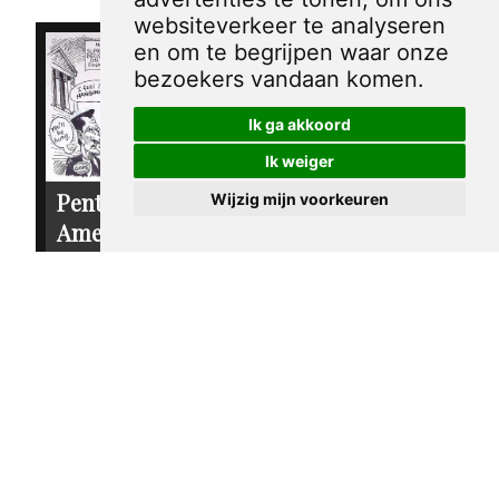
websiteverkeer te analyseren
en om te begrijpen waar onze
bezoekers vandaan komen.
Ik ga akkoord
Ik weiger
Pentekening
Wijzig mijn voorkeuren
Pentekening
Amerika -
Amerika - Ralph
Hervorming van
Nader
de
€ 30,00
campagnefinanciering
€ 30,00
sandy huffaker sr.
2004
sandy huffaker sr.
2003