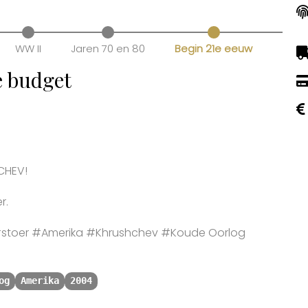
WW II
Jaren 70 en 80
Begin 21e eeuw
e budget
CHEV!
r.
stoer #Amerika #Khrushchev #Koude Oorlog
og
Amerika
2004