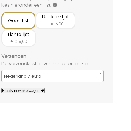
land
kies hieronder een lijst.
echten
Donkere lijst
Geen lijst
+
€
5,00
Lichte lijst
+
€
5,00
Verzenden
De verzendkosten voor deze prent zijn:
Nederland 7 euro
Plaats in winkelwagen