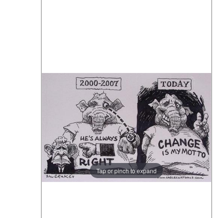
Tap or pinch to expand