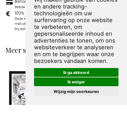
Betaal veilig en eenvoudig
en andere tracking-
Betalen kan met iDeal, Credit Card en Paypal.
100% sociaal
technologieën om uw
Deze webshop wordt volledig gerund door jongens
surfervaring op onze website
met afstand tot de arbeidsmarkt. Je bestelling draagt
te verbeteren, om
bij aan hun welzijn en toekomstplannen!
gepersonaliseerde inhoud en
advertenties te tonen, om ons
websiteverkeer te analyseren
Meer spotprenten van Sandy Huffaker
en om te begrijpen waar onze
Sr.
bezoekers vandaan komen.
Ik ga akkoord
Ik weiger
Wijzig mijn voorkeuren
Pentekening
Pentekening
Amerika -
Amerika - Ralph