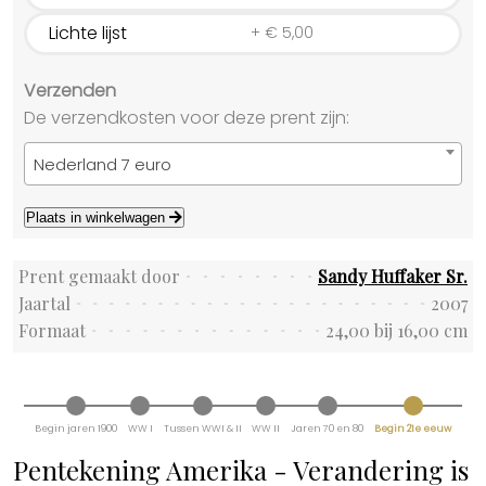
Lichte lijst
+
€
5,00
Verzenden
De verzendkosten voor deze prent zijn:
Nederland 7 euro
Plaats in winkelwagen
Prent gemaakt door
Sandy Huffaker Sr.
Jaartal
2007
Formaat
24,00 bij 16,00 cm
Begin jaren 1900
WW I
Tussen WWI & II
WW II
Jaren 70 en 80
Begin 21e eeuw
Pentekening Amerika - Verandering is