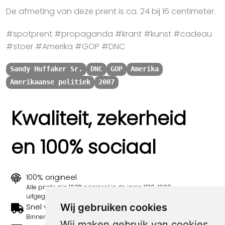
De afmeting van deze prent is ca. 24 bij 16 centimeter.
#spotprent #propaganda #krant #kunst #cadeau
#stoer #Amerika #GOP #DNC
Sandy Huffaker Sr.
DNC
GOP
Amerika
Amerikaanse politiek
2007
Kwaliteit, zekerheid
en 100% sociaal
100% origineel
Alle prints zijn 100% origineel in de jaren 1910-1920
uitgegeven.
Snel verzonden
Wij gebruiken cookies
Binnen 3 werkdagen wordt je print verstuurd.
Wij maken gebruik van cookies