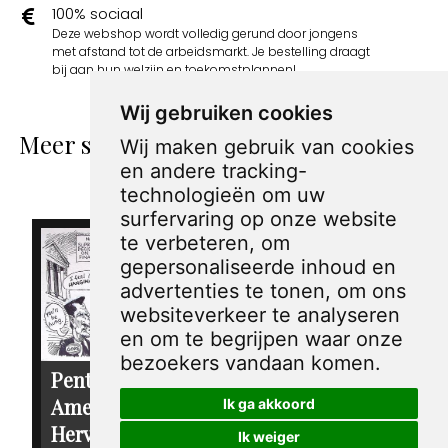
100% sociaal
Deze webshop wordt volledig gerund door jongens
met afstand tot de arbeidsmarkt. Je bestelling draagt
bij aan hun welzijn en toekomstplannen!
Wij gebruiken cookies
Meer spotprenten van Sandy Huffaker
Wij maken gebruik van cookies
Sr.
en andere tracking-
technologieën om uw
surfervaring op onze website
te verbeteren, om
gepersonaliseerde inhoud en
advertenties te tonen, om ons
websiteverkeer te analyseren
en om te begrijpen waar onze
bezoekers vandaan komen.
Pentekening
Pentekening
Amerika -
Ik ga akkoord
Amerika - Ralph
Hervorming van
Nader
Ik weiger