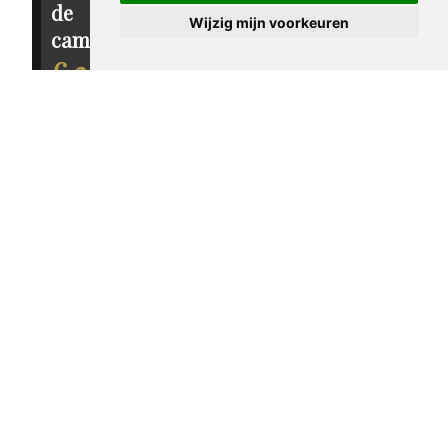
de
€ 30,00
Wijzig mijn voorkeuren
campagnefinanciering
€ 30,00
sandy huffaker sr.
2004
sandy huffaker sr.
2003
Pentekening
Amerika - Kerry
Pentekening
Laff opstand
Amerika -
€ 30,00
Rumsfeld
pantser
sandy huffaker sr.
€ 30,00
2006