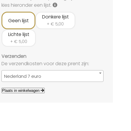
land
kies hieronder een lijst.
echten
Donkere lijst
Geen lijst
+
€
5,00
Lichte lijst
+
€
5,00
Verzenden
De verzendkosten voor deze prent zijn:
Nederland 7 euro
Plaats in winkelwagen