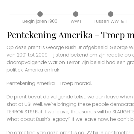
Begin jaren 1900
WW I
Tussen WWI & II
Pentekening Amerika - Troep m
Op deze prent is George Bush Jr afgebeeld. George W
van 2001 tot 2009. Hij stond bekend om zijn reactie o
daaropvolgende War on Terror. Zijn beleid had een gr
politiek. Amerika en Irak
Pentekening Amerika - Troep moraal.
De prent bevat de volgende tekst: we can leave when t
shot at US! Well, we're bringing these people democra
TERRORISTS! But if we leave, thousands will be SLAUG
What about Bush's legacy? If we leave now, he can't bl
De afmeting van deze prent is ca. 22 bij 19 centimeter.