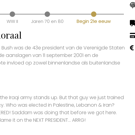
WW II
Jaren 70 en 80
Begin 21e eeuw
oraal
. Bush was de 43e president van de Verenigde Staten
p de aanslagen van 11 september 2001 en de
ote invloed op zowel binnenlandse als buitenlandse
he Iraqi army stands up. But that guy we just trained
cy. Who was elected in Palestine, Lebanon & Iran?
HTERED! Saddam was doing that before we got here.
ame it on the NEXT PRESIDENT... ARRG!