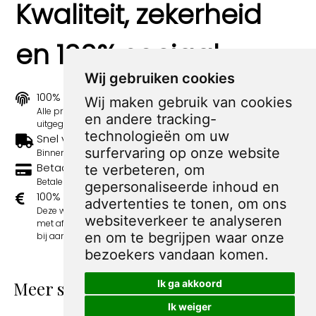
Kwaliteit, zekerheid
en 100% sociaal
Wij gebruiken cookies
100% origineel
Wij maken gebruik van cookies
Alle prints zijn 100% origineel in de jaren 1910-1920
en andere tracking-
uitgegeven.
technologieën om uw
Snel verzonden
surfervaring op onze website
Binnen 3 werkdagen wordt je print verstuurd.
Betaal veilig en eenvoudig
te verbeteren, om
Betalen kan met iDeal, Credit Card en Paypal.
gepersonaliseerde inhoud en
100% sociaal
advertenties te tonen, om ons
Deze webshop wordt volledig gerund door jongens
websiteverkeer te analyseren
met afstand tot de arbeidsmarkt. Je bestelling draagt
en om te begrijpen waar onze
bij aan hun welzijn en toekomstplannen!
bezoekers vandaan komen.
Ik ga akkoord
Meer spotprenten van Sandy Huffaker
Sr.
Ik weiger