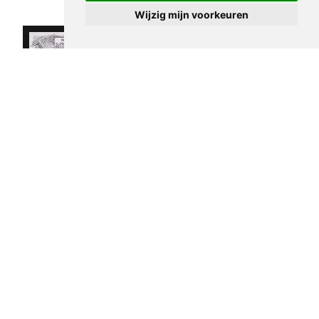
Wijzig mijn voorkeuren
Pentekening
Pentekening
Amerika -
Amerika - Ralph
Hervorming van
Nader
de
€ 30,00
campagnefinanciering
€ 30,00
sandy huffaker sr.
2004
sandy huffaker sr.
2003