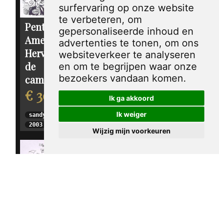
surfervaring op onze website
te verbeteren, om
Pentekening
Pentekening
gepersonaliseerde inhoud en
Amerika -
Amerika - Ralph
advertenties te tonen, om ons
Hervorming van
websiteverkeer te analyseren
Nader
de
en om te begrijpen waar onze
€ 30,00
bezoekers vandaan komen.
campagnefinanciering
€ 30,00
sandy huffaker sr.
Ik ga akkoord
2004
Ik weiger
sandy huffaker sr.
2003
Wijzig mijn voorkeuren
Pentekening
Amerika - Kerry
Pentekening