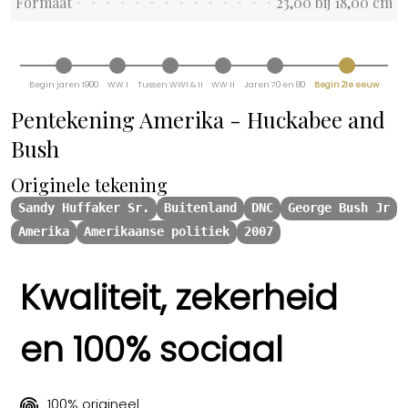
Formaat
23,00 bij 18,00 cm
Begin jaren 1900
WW I
Tussen WWI & II
WW II
Jaren 70 en 80
Begin 21e eeuw
Pentekening Amerika - Huckabee and
Bush
Originele tekening
Sandy Huffaker Sr.
Buitenland
DNC
George Bush Jr
Amerika
Amerikaanse politiek
2007
Kwaliteit, zekerheid
en 100% sociaal
100% origineel