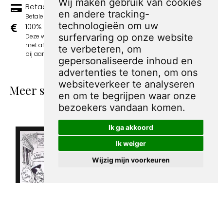
Wij maken gebruik van cookies
Betaal veilig en eenvoudig
en andere tracking-
Betalen kan met iDeal, Credit Card en Paypal.
technologieën om uw
100% sociaal
surfervaring op onze website
Deze webshop wordt volledig gerund door jongens
met afstand tot de arbeidsmarkt. Je bestelling draagt
te verbeteren, om
bij aan hun welzijn en toekomstplannen!
gepersonaliseerde inhoud en
advertenties te tonen, om ons
websiteverkeer te analyseren
Meer spotprenten van Sandy Huffaker
en om te begrijpen waar onze
Sr.
bezoekers vandaan komen.
Ik ga akkoord
Ik weiger
Wijzig mijn voorkeuren
Pentekening
Pentekening