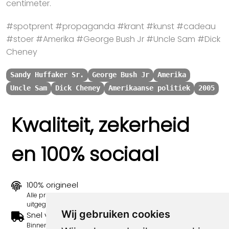
centimeter.
#spotprent #propaganda #krant #kunst #cadeau
#stoer #Amerika #George Bush Jr #Uncle Sam #Dick
Cheney
Sandy Huffaker Sr.
George Bush Jr
Amerika
Uncle Sam
Dick Cheney
Amerikaanse politiek
2005
Kwaliteit, zekerheid
en 100% sociaal
100% origineel
Alle prints zijn 100% origineel in de jaren 1910-1920
uitgegeven.
Wij gebruiken cookies
Snel verzonden
Binnen 3 werkdagen wordt je print verstuurd.