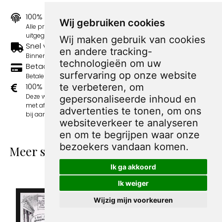
100% origineel
Wij gebruiken cookies
Alle prints zijn 100% origineel in de jaren 1910-1920
uitgegeven.
Wij maken gebruik van cookies
Snel verzonden
en andere tracking-
Binnen 3 werkdagen wordt je print verstuurd.
technologieën om uw
Betaal veilig en eenvoudig
surfervaring op onze website
Betalen kan met iDeal, Credit Card en Paypal.
te verbeteren, om
100% sociaal
Deze webshop wordt volledig gerund door jongens
gepersonaliseerde inhoud en
met afstand tot de arbeidsmarkt. Je bestelling draagt
advertenties te tonen, om ons
bij aan hun welzijn en toekomstplannen!
websiteverkeer te analyseren
en om te begrijpen waar onze
bezoekers vandaan komen.
Meer spotprenten van Sandy Huffaker
Sr.
Ik ga akkoord
Ik weiger
Wijzig mijn voorkeuren