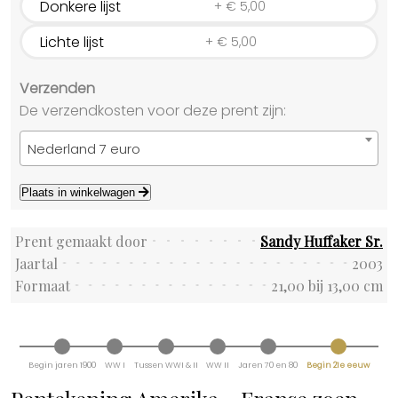
Donkere lijst
+
€
5,00
Lichte lijst
+
€
5,00
Verzenden
De verzendkosten voor deze prent zijn:
Nederland 7 euro
Plaats in winkelwagen
Prent gemaakt door
Sandy Huffaker Sr.
Jaartal
2003
Formaat
21,00 bij 13,00 cm
Begin jaren 1900
WW I
Tussen WWI & II
WW II
Jaren 70 en 80
Begin 21e eeuw