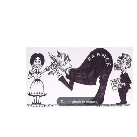
Tap or pinch to expand