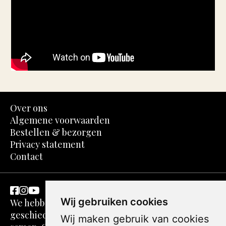
Over ons
Algemene voorwaarden
Bestellen & bezorgen
Privacy statement
Contact
Wij gebruiken cookies
We hebben een passie voor kunst en
geschiedenis. Dit komt in spotprenten perfect
Wij maken gebruik van cookies