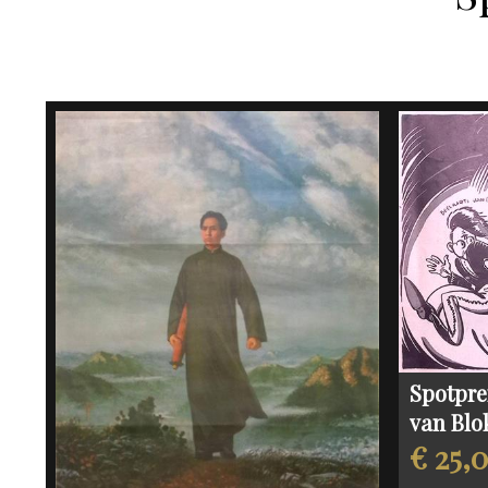
Spotpre
van Blo
€ 25,