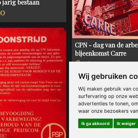
0 jarig bestaan
00
CPN - dag van de arbe
bijeenkomst Carre
€ 25,00
Wij gebruiken c
Wij maken gebruik van c
surfervaring op onze web
advertenties te tonen, o
waar onze bezoekers va
Ik ga akkoord
Ik weiger