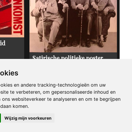
id
Satirische politieke poster
door Klaus Staeck
ookies
€ 25,00
ookies en andere tracking-technologieën om uw
1977
site te verbeteren, om gepersonaliseerde inhoud en
m ons websiteverkeer te analyseren en om te begrijpen
ndaan komen.
Wijzig mijn voorkeuren