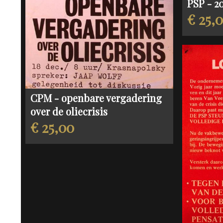
PSP - 2
€ 25,
CPM - openbare vergadering
over de oliecrisis
€ 25,00