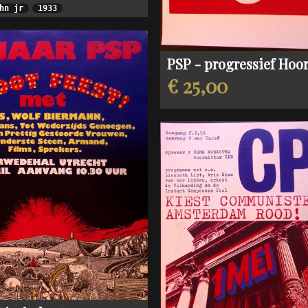
hn jr
1933
PSP - progressief Hoorn
€ 25,00