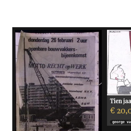
Tien ja
€ 20,
george va