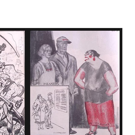
land
echten