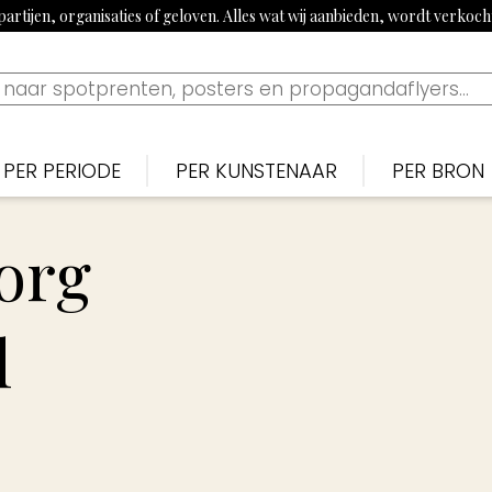
artijen, organisaties of geloven. Alles wat wij aanbieden, wordt verkoc
PER PERIODE
PER KUNSTENAAR
PER BRON
Nederlands
Nederlan
N
Bekijk tijdslijn
org
1900-1915: Begin 20e eeuw
Piet van der Hem
De Noten
S
1915-1920: Eerste Wereldoorlog
Jan Sluijters
Nieuwe 
B
l
1920-1939: Aanloop Tweede Wereldoorlog
Willy Sluiter
Vrijheid, 
E
1940-1945: Tweede Wereldoorlog
Tjerk Bottema
Paraat
F
1960s: Propaganda uit China
Jan van Wijk
Uilenspieg
T
1970-1980: Activistisch jaren 70 & 80
George van Raemdonck
Uiltje