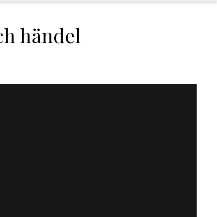
land
echten
ch händel