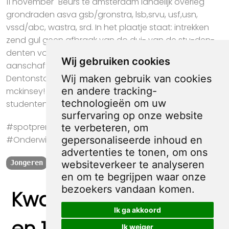
11 november "Beurs te amsterdam landelijk overleg
grondraden asva gsb/gronstra, lsb,srvu, usf,usn,
vssd/abc, wastra, srd. In het plaatje staat: intrekken
zend gul geen afbraak van do dui- van de stu-den-
denten voor- wet! Zieningen! Geen invoering
Wij gebruiken cookies
aanschaffing van de wet van de posthumus!
Wij maken gebruik van cookies
Dentonstops geen invoering van de plannen van
en andere tracking-
mckinsey! Geen bezuinigingen in het onderwijs
technologieën om uw
studenten manifestatie 11 november.
surfervaring op onze website
#spotprent #propaganda #kunst #Jongeren
te verbeteren, om
gepersonaliseerde inhoud en
#Onderwijs #Amsterdam
advertenties te tonen, om ons
websiteverkeer te analyseren
Jongeren
Onderwijs
Amsterdam
en om te begrijpen waar onze
bezoekers vandaan komen.
Kwaliteit, zekerheid
Ik ga akkoord
en 100% sociaal
Ik weiger