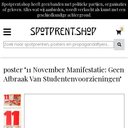
Spotprent.shop heeft geen banden met politieke partijen, organisaties
of geloven. Alles wat wij aanbieden, wordt verkocht als kunst met een
geschiedkundige achtergrond.
0
poster "11 November Manifestatie: Geen
Afbraak Van Studentenvoorzieningen"