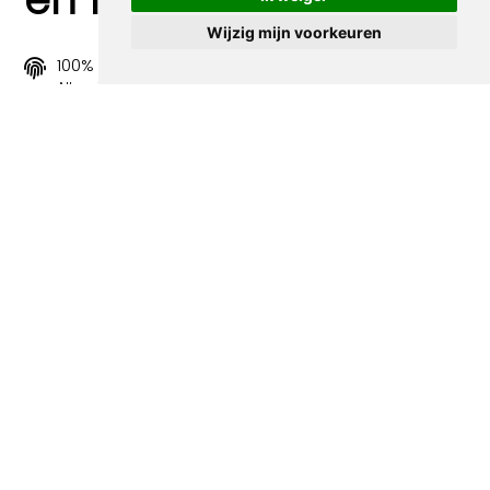
Wijzig mijn voorkeuren
100% origineel
Alle prints zijn 100% origineel in de jaren 1910-1920
uitgegeven.
Snel verzonden
Binnen 3 werkdagen wordt je print verstuurd.
Betaal veilig en eenvoudig
Betalen kan met iDeal, Credit Card en Paypal.
100% sociaal
Deze webshop wordt volledig gerund door jongens
met afstand tot de arbeidsmarkt. Je bestelling draagt
bij aan hun welzijn en toekomstplannen!
Volgende spotprenten binnen de
categorie CountercultureJongeren