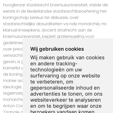
hoogleraar staatsrecht Erasmusuniversiteit, stelde als
eerste in de Nederlandse staatsrechtbeoefening het
koningschap serieus ter diskussie, over:
staatsrechtelijke absurditeiten va nde monarchie; mr.
Manuel Kneepkens, docent strafrecht aan de
Erasmusuniversiteit, bepleit gratieregeling voor
gedetineerden en beëindiging van de monarchie
Wij gebruiken cookies
over precies 20 jaar, beiden in verband met gewekte
verwachtingen, over: een koninin die geen gratie mag
Wij maken gebruik van cookies
geven, is geen koningin; Fred van der Spek, Tweede
en andere tracking-
Kamerlid voor de PSP, weigert de eed van trouw aan
technologieën om uw
de koning, maar houdt zich op de een of andere
surfervaring op onze website
manier aan de grondwet, over: monarchie en
te verbeteren, om
ideologie; Jan Rogier, publicist, schrijft in Vrij Nederland
gepersonaliseerde inhoud en
regelmatig over het Oranjehuis, over: de opgelegde
advertenties te tonen, om ons
monarchie in de oudste republiek van Europa; dr.
websiteverkeer te analyseren
en om te begrijpen waar onze
Anton Constandse, publicist, wiens nieuwste boek
bezoekers vandaan komen.
'Orangje zonder mythe' zojuist is verschenen, over: