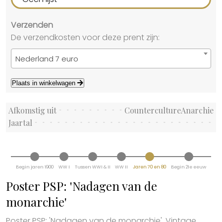
Verzenden
De verzendkosten voor deze prent zijn:
Nederland 7 euro
Plaats in winkelwagen
Afkomstig uit
CountercultureAnarchie
Jaartal
Begin jaren 1900
WW I
Tussen WWI & II
WW II
Jaren 70 en 80
Begin 21e eeuw
Poster PSP: 'Nadagen van de
monarchie'
Poster PSP: 'Nadagen van de monarchie'. Vintage