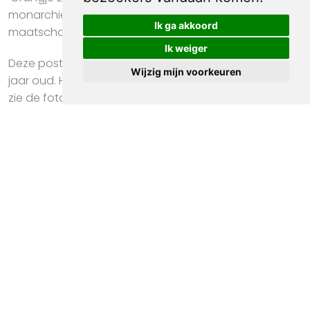
monarchie of republiek, een kwestie van
Ik ga akkoord
maatschappijkritiek. voorzitter: Rob van Gennep.
Ik weiger
Deze poster is in gebruikte staat en is meer dan 40
Wijzig mijn voorkeuren
jaar oud. Het papier kan op plekken beschadigd zijn,
zie de foto's voor de details om te zien wat de exacte
staat van de prent is.
De Pacifistisch Socialistische Partij (PSP) was een
Nederlandse politieke partij actief van 1957 tot 1991 en
is gefuseerd met Groen Links. Het Koningshuis wordt in
spotprenten vaak neergezet als onderdeel van een
ouderwets instituut. Monarchie wordt in spotprenten
vaak afgebeeld als een overdreven en ouderwetse
instelling. De spotprenten kunnen de afstand tussen
het koningshuis en het gewone volk benadrukken.
#spotprent #propaganda #kunst #70s #80s