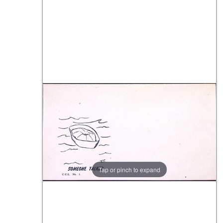
Tap or pinch to expand