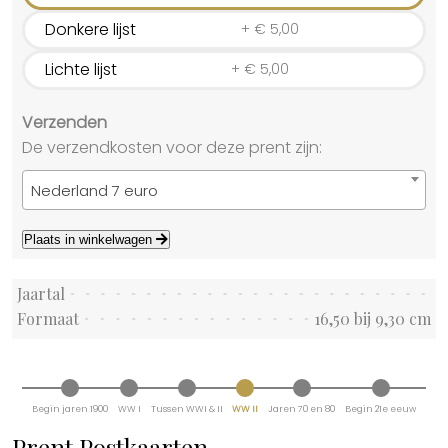
Donkere lijst
+
€
5,00
Lichte lijst
+
€
5,00
Verzenden
De verzendkosten voor deze prent zijn:
Nederland 7 euro
Plaats in winkelwagen
Jaartal
Formaat
16,50 bij 9,30 cm
Begin jaren 1900
WW I
Tussen WWI & II
WW II
Jaren 70 en 80
Begin 21e eeuw
Prent Postkaarten