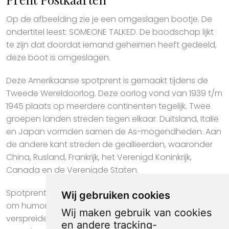
Op de afbeelding zie je een omgeslagen bootje. De
ondertitel leest: SOMEONE TALKED. De boodschap lijkt
te zijn dat doordat iemand geheimen heeft gedeeld,
deze boot is omgeslagen.
Deze Amerikaanse spotprent is gemaakt tijdens de
Tweede Wereldoorlog. Deze oorlog vond van 1939 t/m
1945 plaats op meerdere continenten tegelijk. Twee
groepen landen streden tegen elkaar. Duitsland, Italië
en Japan vormden samen de As-mogendheden. Aan
de andere kant streden de geallieerden, waaronder
China, Rusland, Frankrijk, het Verenigd Koninkrijk,
Canada en de Verenigde Staten.
Spotprenten op postkaarten zijn een krachtig medium
Wij gebruiken cookies
om humor en kritiek op een laagdrempelige manier te
Wij maken gebruik van cookies
verspreiden. De compacte afmeting van de kaart
en andere tracking-