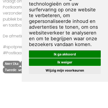
vraagt om een sterke, direct herkenbare boodschap.
technologieën om uw
Postkaarten met spotprenten worden vaak
surfervaring op onze website
verzonden of uitgedeeld, waardoor ze een breed
te verbeteren, om
publiek bereiken. Dit medium maakt satire toegankelijk
gepersonaliseerde inhoud en
en tastbaar in het dagelijks leven.
advertenties te tonen, om ons
websiteverkeer te analyseren
De afmeting van deze prent is ca. 17 bij 9 centimeter.
en om te begrijpen waar onze
bezoekers vandaan komen.
#spotprent #propaganda #kunst #Amerika
#Postkaart #Geheimhouding #tweede wereldoorlog
Ik ga akkoord
Ik weiger
Amerika
Postkaart
Geheimhouding
Tweede wereldoorlog
Wijzig mijn voorkeuren
Kwaliteit, zekerheid
en 100% sociaal