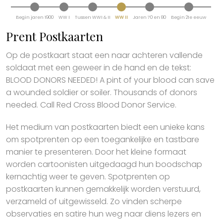
Begin jaren 1900
WW I
Tussen WWI & II
WW II
Jaren 70 en 80
Begin 21e eeuw
Prent Postkaarten
Op de postkaart staat een naar achteren vallende
soldaat met een geweer in de hand en de tekst:
BLOOD DONORS NEEDED! A pint of your blood can save
a wounded soldier or soiler. Thousands of donors
needed. Call Red Cross Blood Donor Service.
Het medium van postkaarten biedt een unieke kans
om spotprenten op een toegankelijke en tastbare
manier te presenteren. Door het kleine formaat
worden cartoonisten uitgedaagd hun boodschap
kernachtig weer te geven. Spotprenten op
postkaarten kunnen gemakkelijk worden verstuurd,
verzameld of uitgewisseld. Zo vinden scherpe
observaties en satire hun weg naar diens lezers en