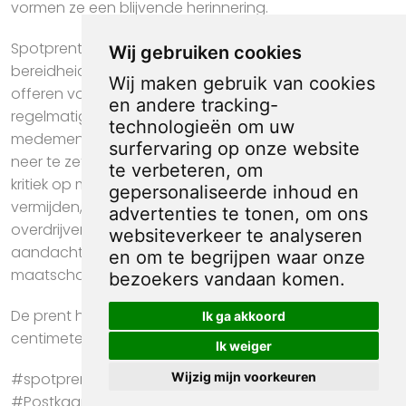
vormen ze een blijvende herinnering.
Spotprenten over bloeddonoren tonen vaak de
Wij gebruiken cookies
bereidheid van mensen om iets van zichzelf op te
Wij maken gebruik van cookies
offeren voor het welzijn van anderen. Ze benadrukken
en andere tracking-
regelmatig het belang van solidariteit en
technologieën om uw
medemenselijkheid, soms door de donor als een held
surfervaring op onze website
neer te zetten. Tegelijkertijd uiten spotprenten soms
te verbeteren, om
kritiek op mensen die het doneren uitstellen of
gepersonaliseerde inhoud en
vermijden, bijvoorbeeld door excuses of angst te
advertenties te tonen, om ons
overdrijven. Met humor en overdrijving vestigen ze
websiteverkeer te analyseren
aandacht op het belang van bloed geven en de
en om te begrijpen waar onze
maatschappelijke noodzaak ervan.
bezoekers vandaan komen.
De prent heeft een afmeting van ca. 17 bij 9
Ik ga akkoord
centimeter.
Ik weiger
Wijzig mijn voorkeuren
#spotprent #propaganda #kunst #Amerika
#Postkaart #Red Cross #blood donors