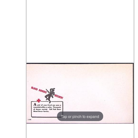
Tap or pinch to expand