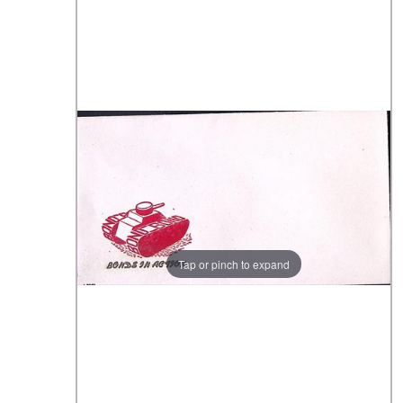
Tap or pinch to expand