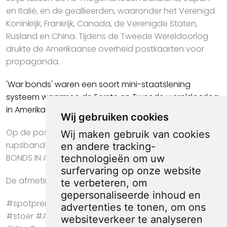
en Italië, en de geallieerden, waaronder het Verenigd
Koninkrijk, Frankrijk, Canada, de Verenigde Staten,
Rusland en China. Tijdens de Tweede Wereldoorlog
drukte de Amerikaanse overheid postkaarten voor
propaganda.
'War bonds' waren een soort mini-staatslening
systeem waarmee de Eerste en Tweede wereldoorlog
in Amerika deels bekostigd werden.
Wij gebruiken cookies
Op de postkaart is een tank te zien, op de
Wij maken gebruik van cookies
rupsbanden staat de tekst: Bond. De ondertitel leest:
en andere tracking-
BONDS IN ACTION.
technologieën om uw
surfervaring op onze website
De afmeting van deze prent is ca. 17 bij 9 centimeter.
te verbeteren, om
gepersonaliseerde inhoud en
#spotprent #propaganda #krant #kunst #cadeau
advertenties te tonen, om ons
#stoer #Amerika #Postkaart #tweede wereldoorlog
websiteverkeer te analyseren