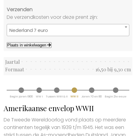
Verzenden
De verzendkosten voor deze prent zijn:
Nederland 7 euro
Plaats in winkelwagen
Jaartal
Formaat
16,50 bij 9,30 cm
Begin jaren 1900
WW I
Tussen WWI & II
WW II
Jaren 70 en 80
Begin 21e eeuw
Amerikaanse envelop WWII
De Tweede Wereldoorlog vond plaats op meerdere
continenten tegelijk van 1939 t/m 1945. Het was een
strijd tussen de As-mogendheden Duitsland, Japan