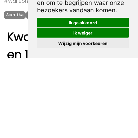
#War Bonds
en om te begrijpen waar onze
bezoekers vandaan komen.
Amerika
Tweede wereldoorlog
War Bonds
Postkaart
Ik ga akkoord
Kwaliteit, zekerheid
Ik weiger
Wijzig mijn voorkeuren
en 100% sociaal
100% origineel
Alle prints zijn 100% origineel in de jaren 1910-1920
uitgegeven.
Snel verzonden
Binnen 3 werkdagen wordt je print verstuurd.
Betaal veilig en eenvoudig
Betalen kan met iDeal, Credit Card en Paypal.
100% sociaal
Deze webshop wordt volledig gerund door jongens
met afstand tot de arbeidsmarkt. Je bestelling draagt
bij aan hun welzijn en toekomstplannen!