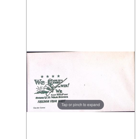
Tap or pinch to expand