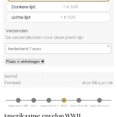
Donkere lijst
+
€
5,00
Lichte lijst
+
€
5,00
Verzenden
De verzendkosten voor deze prent zijn:
Nederland 7 euro
Plaats in winkelwagen
Jaartal
Formaat
16,50 bij 9,30 cm
Begin jaren 1900
WW I
Tussen WWI & II
WW II
Jaren 70 en 80
Begin 21e eeuw
Amerikaanse envelop WWII