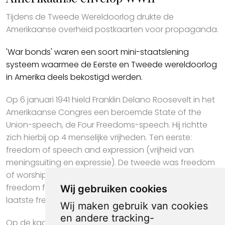
Tijdens de Tweede Wereldoorlog drukte de
Amerikaanse overheid postkaarten voor propaganda.
'War bonds' waren een soort mini-staatslening
systeem waarmee de Eerste en Tweede wereldoorlog
in Amerika deels bekostigd werden.
Op 6 januari 1941 hield Franklin Delano Roosevelt in het
Amerikaanse Congres een beroemde State of the
Union-speech, de Four Freedoms-speech. Hij richtte
zich hierbij op 4 menselijke vrijheden. Ten eerste:
freedom of speech and expression (vrijheid van
meningsuiting en expressie). De tweede was freedom
of worship (vrijheid van godsdienst), de derde
freedom from want (vrijheid van tekorten) en de
Wij gebruiken cookies
laatste freedom from fear (vrijheid van angst).
Wij maken gebruik van cookies
en andere tracking-
Op de kaart is een soldaat met geweer te zien met op