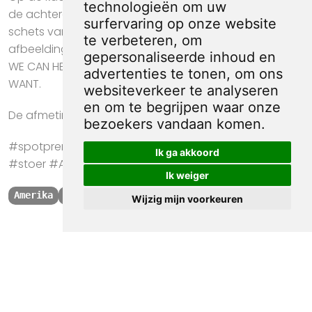
technologieën om uw
de achtergrond een ontploffende bom en de vage
surfervaring op onze website
schets van ingestorte gebouwen. Rondom de
te verbeteren, om
afbeelding staat de tekst: WE ARE IN A FIGHT TO WIN!
gepersonaliseerde inhoud en
WE CAN HELP BY BUYING U.S.WAR BONDS FREEDOM FROM
advertenties te tonen, om ons
WANT.
websiteverkeer te analyseren
en om te begrijpen waar onze
De afmeting van deze prent is ca. 17 bij 9 centimeter.
bezoekers vandaan komen.
#spotprent #propaganda #krant #kunst #cadeau
Ik ga akkoord
#stoer #Amerika #Postkaart #War Bonds #Freedom
Ik weiger
Amerika
War Bonds
Freedom
Postkaart
Wijzig mijn voorkeuren
Kwaliteit, zekerheid
en 100% sociaal