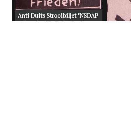
Anti Duits Strooibiljet "NSDAP
wil oorlog! Duitsland wil
vrede!"
Uitverkocht
1940
Anti Dui
DE VIJA
Uitve
1940
Anti Duits Strooibiljet "MAAK
EEN EINDE AAN DE OORLOG!"