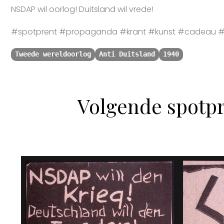
NSDAP wil oorlog! Duitsland wil vrede!
#spotprent #propaganda #krant #kunst #cadeau #s
Tweede wereldoorlog
Anti Duitsland
1940
Volgende spotpr