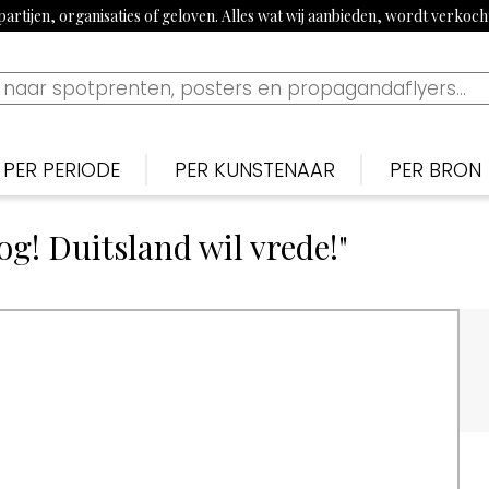
artijen, organisaties of geloven. Alles wat wij aanbieden, wordt verkoc
PER PERIODE
PER KUNSTENAAR
PER BRON
Nederlands
Nederlan
N
Bekijk tijdslijn
og! Duitsland wil vrede!"
1900-1915: Begin 20e eeuw
Piet van der Hem
De Noten
S
1915-1920: Eerste Wereldoorlog
Jan Sluijters
Nieuwe 
B
1920-1939: Aanloop Tweede Wereldoorlog
Willy Sluiter
Vrijheid, 
E
1940-1945: Tweede Wereldoorlog
Tjerk Bottema
Paraat
F
1960s: Propaganda uit China
Jan van Wijk
Uilenspieg
T
1970-1980: Activistisch jaren 70 & 80
George van Raemdonck
Uiltje