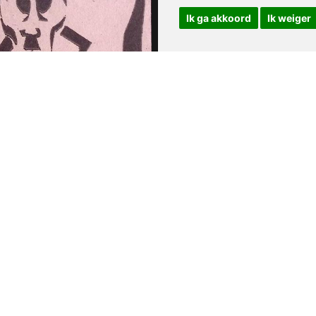
Ik ga akkoord
Ik weiger
Anti Duits Strooibilje
REDDING: VREDE!"
€ 15,00
1940
ts Strooibiljet "DIT IS
ND!"
rkocht