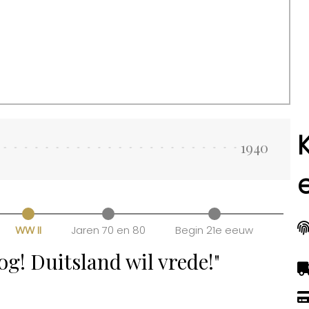
1940
WW II
Jaren 70 en 80
Begin 21e eeuw
og! Duitsland wil vrede!"