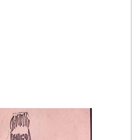
1980s: Propaganda in Noord-Korea
Albert Hahn Jr
Vrij Neder
2005-2015: Amerika na 9-11
Albert Funke Küpper
Vrouwenr
Jan Rot
Robert Wout (opland)
Rob Schröder
Kees Van Dongen
Peter van Reen
Ton Smits
Willem van Schaik