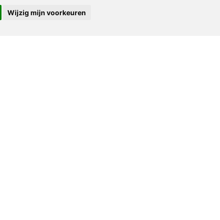
Wijzig mijn voorkeuren
Anti Duits Strooibiljet "VREDE
over DUITSLAND!"
Uitverkocht
t "ONZE
1940
Anti Duits Strooibiljet "NSDAP
wil oorlog! Duitsland wil
vrede!"
Uitverkocht