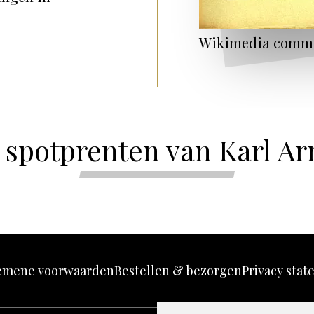
Wikimedia comm
e spotprenten van Karl Ar
emene voorwaarden
Bestellen & bezorgen
Privacy sta