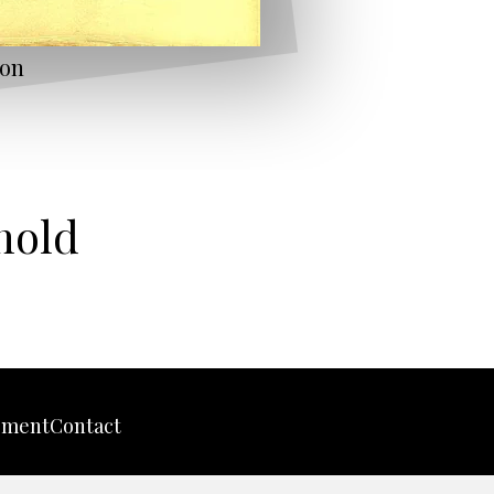
on
nold
tement
Contact