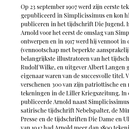
Op 23 september 1907 werd zijn eerste te
gepubliceerd in Simplicissimus en kon h
publiceren in het tijdschrift Die Jugend. 
Arnold voor het eerst de omslag van Sim
ontwerpen en in 1917 werd hij vennoot i
(vennootschap met beperkte aansprakelij
belangrijkste illustratoren van het tijdsc
Rudolf Wilke, en uitgever Albert Langen 
eigenaar waren van de succesvolle titel. V
verschenen 300 van zijn patriottische en 
tekeningen in de Liller Kriegszeitung. In 
publiceerde Arnold naast Simplicissimus 
satirische tijdschrift Nebelspalter, de Mü
Presse en de tijdschriften Die Dame en Ul
van 1942 had Arnold meer dan 1800 teken