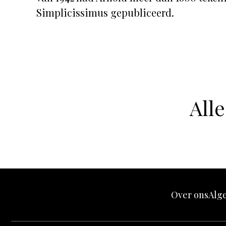
Simplicissimus gepubliceerd.
All
Over ons
Alg