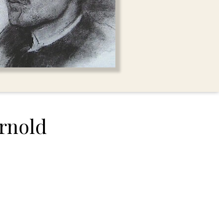
land
echten
Arnold