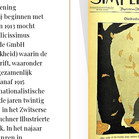
kening
ij beginnen met
In 1913 mocht
plicissimus
n de GmbH
kheid) waarin de
hrift, waaronder
gezamenlijk
anaf 1915
nationalistische
de jaren twintig
in het Zwitserse
nchner Illustrierte
k. In het najaar
ingen in