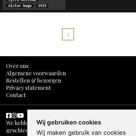
victor hugo
1935
1
Over ons
Algemene voorwaarden
Bestellen & bezorgen
Privacy statement
Contact
Wij gebruiken cookies
We hebben een passie voor kunst en
geschiedenis. Dit komt in spotprenten perfect
Wij maken gebruik van cookies