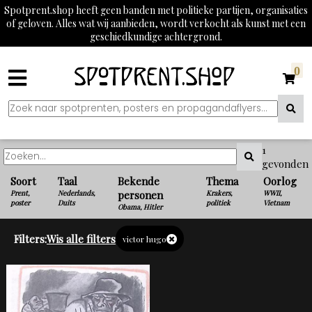
Spotprent.shop heeft geen banden met politieke partijen, organisaties
of geloven. Alles wat wij aanbieden, wordt verkocht als kunst met een
geschiedkundige achtergrond.
0
1
gevonden
Soort
Taal
Bekende
Thema
Oorlog
Prent,
Nederlands,
personen
Krakers,
WWII,
poster
Duits
politiek
Vietnam
Obama, Hitler
Filters:
Wis alle filters
victor hugo