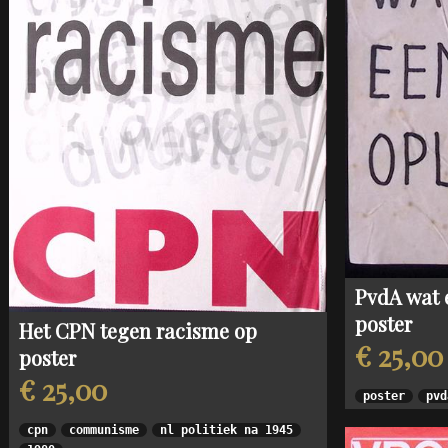
PvdA wat 
poster
Het CPN tegen racisme op
€ 25,00
poster
€ 25,00
poster
pvd
cpn
communisme
nl politiek na 1945