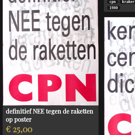
cpn
kraker
1980
definitief NEE tegen de raketten
op poster
€ 25,00