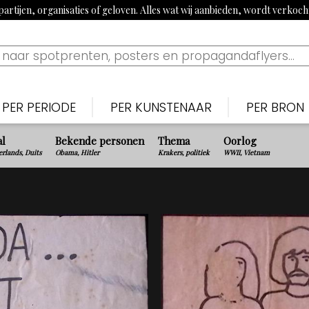
artijen, organisaties of geloven. Alles wat wij aanbieden, wordt verkoc
PER PERIODE
PER KUNSTENAAR
PER BRON
Nederlands
Nederlan
N
al
Bekende personen
Thema
Oorlog
Bekijk tijdslijn
rlands, Duits
Obama, Hitler
Krakers, politiek
WWII, Vietnam
1900-1915: Begin 20e eeuw
Piet van der Hem
De Noten
S
1915-1920: Eerste Wereldoorlog
Jan Sluijters
Nieuwe 
B
1920-1939: Aanloop Tweede Wereldoorlog
Willy Sluiter
Vrijheid, 
E
1940-1945: Tweede Wereldoorlog
Tjerk Bottema
Paraat
F
1960s: Propaganda uit China
Jan van Wijk
Uilenspieg
T
1970-1980: Activistisch jaren 70 & 80
George van Raemdonck
Uiltje