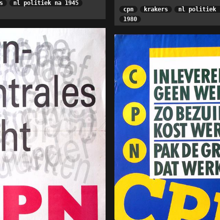
s
nl politiek na 1945
cpn
krakers
nl politiek 
1980