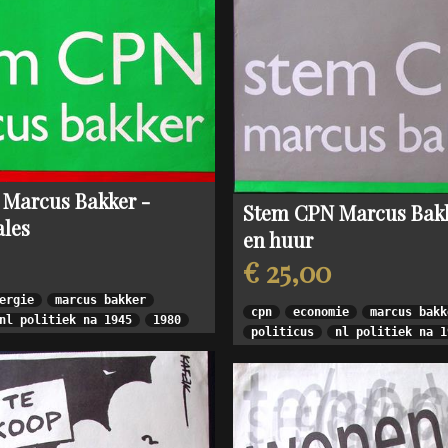
Marcus Bakker -
Stem CPN Marcus Bakk
ales
en huur
€ 25,00
ergie
marcus bakker
cpn
economie
marcus bakk
nl politiek na 1945
1980
politicus
nl politiek na 1