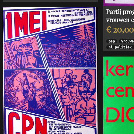
Partij pr
vrouwen e
€ 20,00
psp
vrouwe
nl politiek 