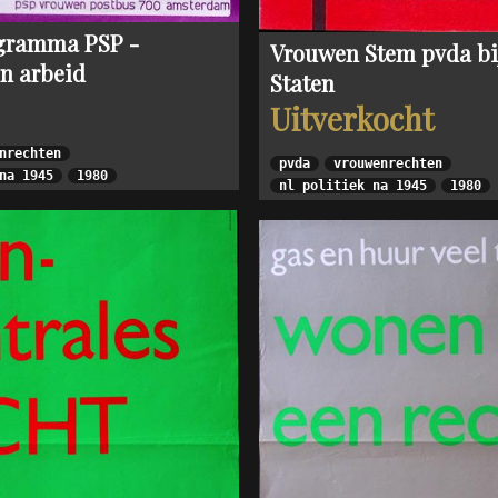
ogramma PSP -
Vrouwen Stem pvda bij
n arbeid
Staten
Uitverkocht
nrechten
pvda
vrouwenrechten
na 1945
1980
nl politiek na 1945
1980