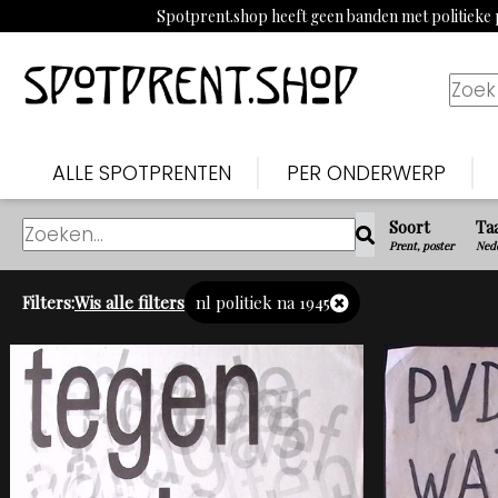
Spotprent.shop heeft geen banden met politieke p
ALLE SPOTPRENTEN
PER ONDERWERP
Soort
Ta
Prent, poster
Nede
Filters:
Wis alle filters
nl politiek na 1945