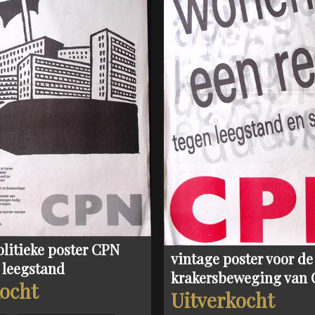
olitieke poster CPN
vintage poster voor de
 leegstand
krakersbeweging van
kocht
Uitverkocht