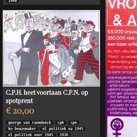
1980
C.P.H. heet voortaan C.P.N. op
spotprent
€ 20,00
george van raemdonck
cph
cpn
ko beuzemaker
nl politiek na 1945
nl politiek voor 1945
1936