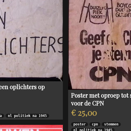
1980s: Propaganda in Noord-Korea
Albert Hahn Jr
Vrij Neder
2005-2015: Amerika na 9-11
Albert Funke Küpper
Vrouwenr
Jan Rot
Robert Wout (opland)
Rob Schröder
Kees Van Dongen
Peter van Reen
Ton Smits
een oplichters op
Willem van Schaik
Poster met oproep to
voor de CPN
€ 25,00
a
nl politiek na 1945
poster
cpn
stemmen
nl politiek na 1945