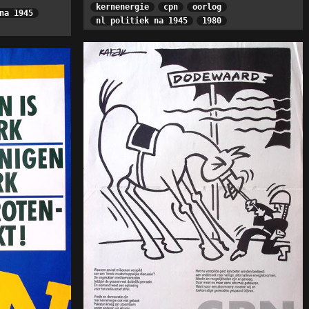
kernenergie
cpn
oorlog
na 1945
nl politiek na 1945
1980