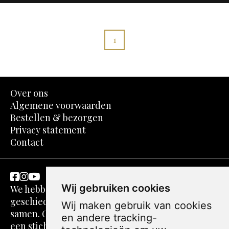
1
Over ons
Algemene voorwaarden
Bestellen & bezorgen
Privacy statement
Contact
Wij gebruiken cookies
We hebben een passie voor kunst en
geschiedenis. Dit komt in spotprenten perfect
Wij maken gebruik van cookies
samen. Ons verhaal gaat echter verder. We zijn
en andere tracking-
een stichting zonder winstoogmerk. De webshop