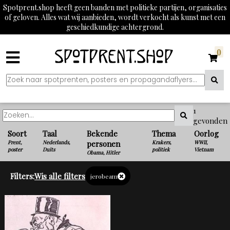
Spotprent.shop heeft geen banden met politieke partijen, organisaties
of geloven. Alles wat wij aanbieden, wordt verkocht als kunst met een
geschiedkundige achtergrond.
0
1
gevonden
Soort
Taal
Bekende
Thema
Oorlog
Prent,
Nederlands,
personen
Krakers,
WWII,
poster
Duits
politiek
Vietnam
Obama, Hitler
Filters:
Wis alle filters
jerobeam