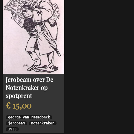
Jerobeam over De
Notenkraker op
spotprent
€ 15,00
george van raemdonck
jerobeam
notenkraker
1933