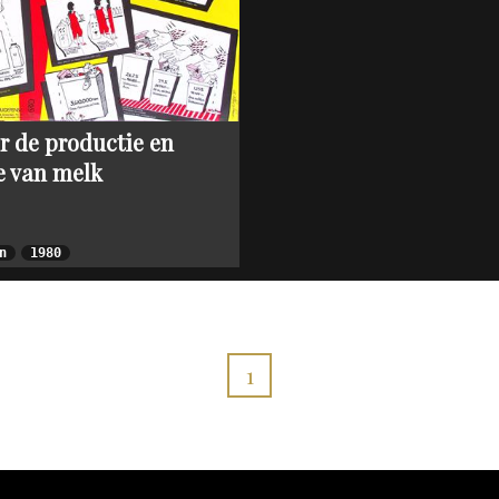
1980s: Propaganda in Noord-Korea
Albert Hahn Jr
Vrij Neder
2005-2015: Amerika na 9-11
Albert Funke Küpper
Vrouwenr
Jan Rot
Robert Wout (opland)
r de productie en
e van melk
Rob Schröder
Kees Van Dongen
Peter van Reen
n
1980
Ton Smits
Willem van Schaik
1