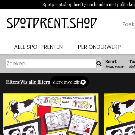
Spotprent.shop heeft geen banden met politieke p
ALLE SPOTPRENTEN
PER ONDERWERP
Soort
Ta
Prent, poster
Nede
Filters:
Wis alle filters
dierenwelzijn