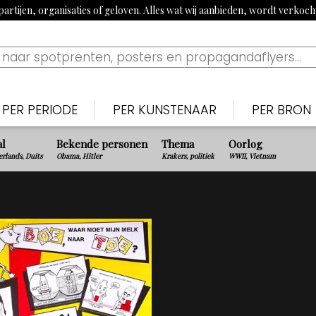
artijen, organisaties of geloven. Alles wat wij aanbieden, wordt verkoc
PER PERIODE
PER KUNSTENAAR
PER BRON
Nederlands
Nederlan
N
al
Bekende personen
Thema
Oorlog
Bekijk tijdslijn
rlands, Duits
Obama, Hitler
Krakers, politiek
WWII, Vietnam
1900-1915: Begin 20e eeuw
Piet van der Hem
De Noten
S
1915-1920: Eerste Wereldoorlog
Jan Sluijters
Nieuwe 
B
1920-1939: Aanloop Tweede Wereldoorlog
Willy Sluiter
Vrijheid, 
E
1940-1945: Tweede Wereldoorlog
Tjerk Bottema
Paraat
F
1960s: Propaganda uit China
Jan van Wijk
Uilenspieg
T
1970-1980: Activistisch jaren 70 & 80
George van Raemdonck
Uiltje