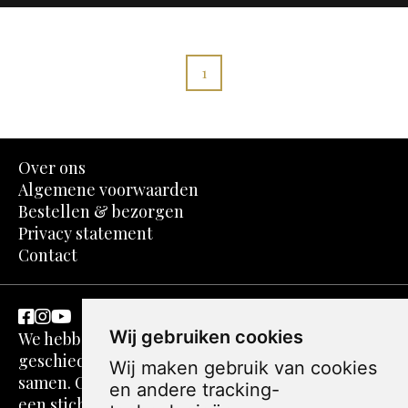
1
Over ons
Algemene voorwaarden
Bestellen & bezorgen
Privacy statement
Contact
Wij gebruiken cookies
We hebben een passie voor kunst en
geschiedenis. Dit komt in spotprenten perfect
Wij maken gebruik van cookies
samen. Ons verhaal gaat echter verder. We zijn
en andere tracking-
een stichting zonder winstoogmerk. De webshop