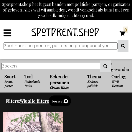
Spotprent.shop heeft geen banden met politieke partijen, organisaties
of geloven. Alles wat wij aanbieden, wordt verkocht als kunst met een
geschiedkundige achtergrond.
0
1
gevonden
Soort
Taal
Bekende
Thema
Oorlog
Prent,
Nederlands,
personen
Krakers,
WWII,
poster
Duits
politiek
Vietnam
Obama, Hitler
Filters:
Wis alle filters
boswet