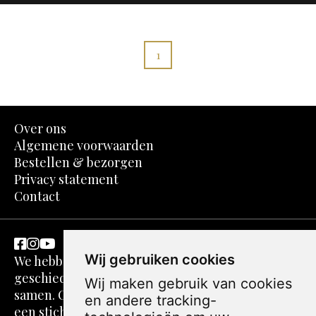
1
Over ons
Algemene voorwaarden
Bestellen & bezorgen
Privacy statement
Contact
Wij gebruiken cookies
We hebben een passie voor kunst en
geschiedenis. Dit komt in spotprenten perfect
Wij maken gebruik van cookies
samen. Ons verhaal gaat echter verder. We zijn
en andere tracking-
een stichting zonder winstoogmerk. De webshop