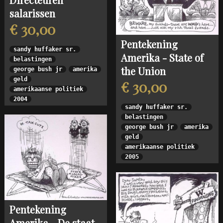
salarissen
€ 30,00
Pentekening
sandy huffaker sr.
Amerika - State of
belastingen
the Union
george bush jr
amerika
geld
€ 30,00
amerikaanse politiek
2004
sandy huffaker sr.
belastingen
george bush jr
amerika
geld
amerikaanse politiek
2005
Pentekening
Amerika - De staat