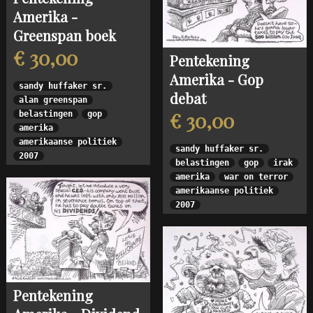
Amerika -
Greenspan boek
€ 30,00
Pentekening
Amerika - Gop
sandy huffaker sr.
debat
alan greenspan
€ 30,00
belastingen
gop
amerika
amerikaanse politiek
sandy huffaker sr.
2007
belastingen
gop
irak
amerika
war on terror
amerikaanse politiek
2007
Pentekening