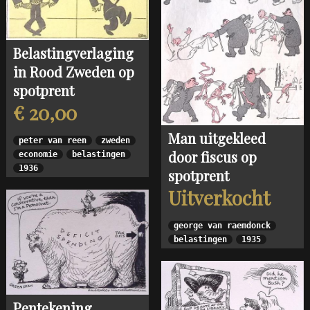
Belastingverlaging
in Rood Zweden op
spotprent
€ 20,00
Man uitgekleed
peter van reen
zweden
door fiscus op
economie
belastingen
1936
spotprent
Uitverkocht
george van raemdonck
belastingen
1935
Pentekening