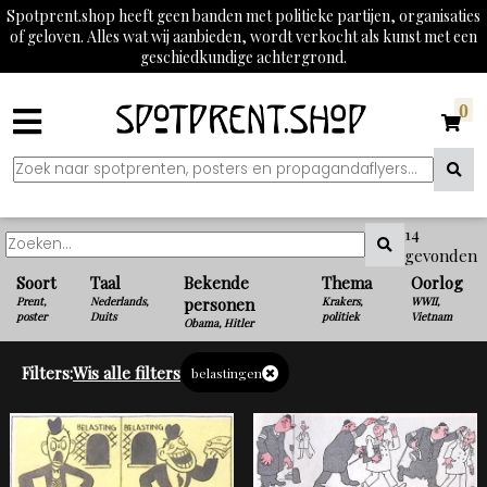
Spotprent.shop heeft geen banden met politieke partijen, organisaties
of geloven. Alles wat wij aanbieden, wordt verkocht als kunst met een
geschiedkundige achtergrond.
0
14
gevonden
Soort
Taal
Bekende
Thema
Oorlog
Prent,
Nederlands,
personen
Krakers,
WWII,
poster
Duits
politiek
Vietnam
Obama, Hitler
Filters:
Wis alle filters
belastingen