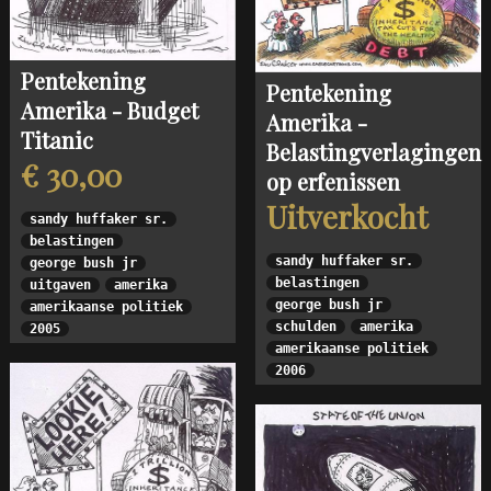
Pentekening
Pentekening
Amerika - Budget
Amerika -
Titanic
Belastingverlagingen
€ 30,00
op erfenissen
Uitverkocht
sandy huffaker sr.
belastingen
sandy huffaker sr.
george bush jr
belastingen
uitgaven
amerika
george bush jr
amerikaanse politiek
schulden
amerika
2005
amerikaanse politiek
2006