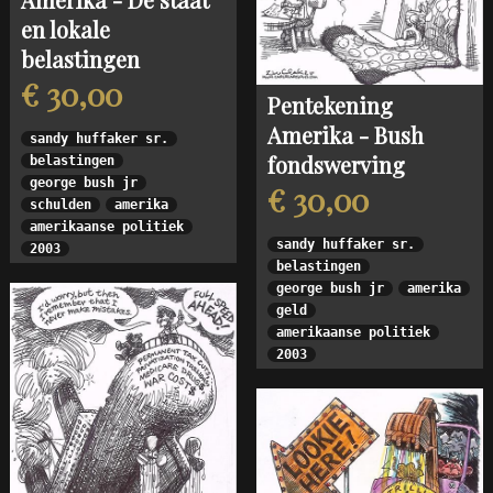
en lokale
belastingen
€ 30,00
Pentekening
Amerika - Bush
sandy huffaker sr.
fondswerving
belastingen
george bush jr
€ 30,00
schulden
amerika
amerikaanse politiek
sandy huffaker sr.
2003
belastingen
george bush jr
amerika
geld
amerikaanse politiek
2003