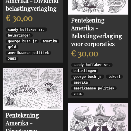
Amerika - Dividend
belastingverlaging
€ 30,00
Pentekening
Amerika -
sandy huffaker sr.
Belastingverlaging
belastingen
george bush jr
amerika
voor corporaties
geld
€ 30,00
amerikaanse politiek
2003
sandy huffaker sr.
belastingen
george bush jr
tekort
amerika
amerikaanse politiek
2004
Pentekening
Amerika -
Directeuren