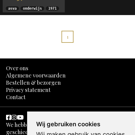
asva
onderwijs
1971
1
Over ons
Algemene voorwaarden
Bestellen & bezorgen
Privacy statement
Contact
Wij gebruiken cookies
We hebben een passie voor kunst en
geschiedenis. Dit komt in spotprenten perfect
Wij maken gebruik van cookies