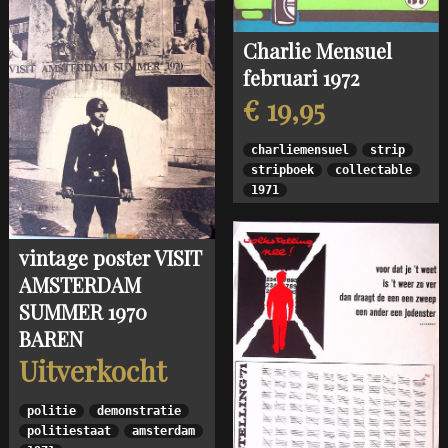
Charlie Mensuel
februari 1972
€ 19,95
charliemensuel
strip
stripboek
collectable
1971
vintage poster VISIT
AMSTERDAM
SUMMER 1970
BAREN
Uitverkocht
politie
demonstratie
politiestaat
amsterdam