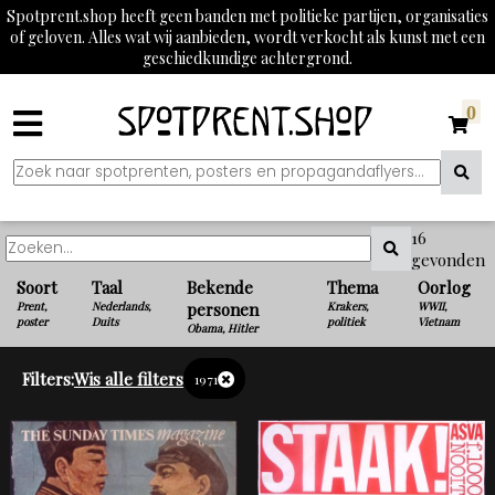
Spotprent.shop heeft geen banden met politieke partijen, organisaties
of geloven. Alles wat wij aanbieden, wordt verkocht als kunst met een
geschiedkundige achtergrond.
0
16
gevonden
Soort
Taal
Bekende
Thema
Oorlog
Prent,
Nederlands,
personen
Krakers,
WWII,
poster
Duits
politiek
Vietnam
Obama, Hitler
Filters:
Wis alle filters
1971