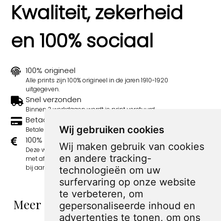
Kwaliteit, zekerheid
en 100% sociaal
100% origineel
Alle prints zijn 100% origineel in de jaren 1910-1920
uitgegeven.
Snel verzonden
Binnen 3 werkdagen wordt je print verstuurd.
Betaal veilig en eenvoudig
Wij gebruiken cookies
Betalen kan met iDeal, Credit Card en Paypal.
100% sociaal
Wij maken gebruik van cookies
Deze webshop wordt volledig gerund door jongens
en andere tracking-
met afstand tot de arbeidsmarkt. Je bestelling draagt
bij aan hun welzijn en toekomstplannen!
technologieën om uw
surfervaring op onze website
te verbeteren, om
Meer spotprenten van Tjerk Bottema
gepersonaliseerde inhoud en
advertenties te tonen, om ons