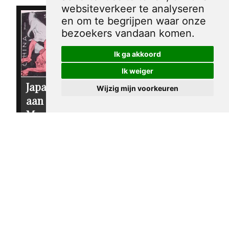
websiteverkeer te analyseren
en om te begrijpen waar onze
bezoekers vandaan komen.
Ik ga akkoord
Ik weiger
Japan valt China
Wijzig mijn voorkeuren
aan in
Mantsjoerije op
spotprent
€ 15,00
tjerk bottema
Spotprent over
1933
economische
groei en de
invloed op de