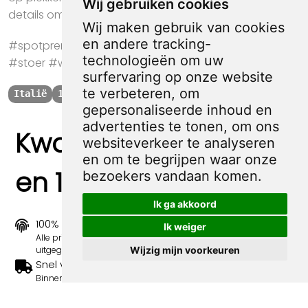
Wij gebruiken cookies
details om te zien wat de exacte staat van de prent is.
Wij maken gebruik van cookies
en andere tracking-
#spotprent #propaganda #krant #kunst #cadeau
technologieën om uw
#stoer #ww2 #tweedewereldoorlog #oorlog #Italië
surfervaring op onze website
te verbeteren, om
Italië
1936
gepersonaliseerde inhoud en
advertenties te tonen, om ons
Kwaliteit, zekerheid
websiteverkeer te analyseren
en om te begrijpen waar onze
en 100% sociaal
bezoekers vandaan komen.
Ik ga akkoord
100% origineel
Ik weiger
Alle prints zijn 100% origineel in de jaren 1910-1920
Wijzig mijn voorkeuren
uitgegeven.
Snel verzonden
Binnen 3 werkdagen wordt je print verstuurd.
Betaal veilig en eenvoudig
Betalen kan met iDeal, Credit Card en Paypal.