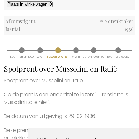
Plaats in winkelwagen
Afkomstig uit
De Notenkraker
Jaartal
1936
Begin jaren 1900
WW I
Tussen WWI & II
WW II
Jaren 70 en 80
Begin 21e eeuw
Spotprent over Mussolini en Italië
Spotprent over Mussolini en Italië.
Op de prent is een ondertitel te lezen: ".... tenslotte is
Mussolini Italië niet".
De datum van uitgeving is 29-02-1936.
Deze prent is bijna honderd jaar oud. Het papier kan
op plekken beschadigd zijn, zie de foto's voor de